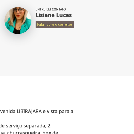
ENTRE EM CONTATO
Lisiane Lucas
Falar com o corretor
venida UBIRAJARA e vista para a
de serviço separada, 2
ua, churrasqueira, box de