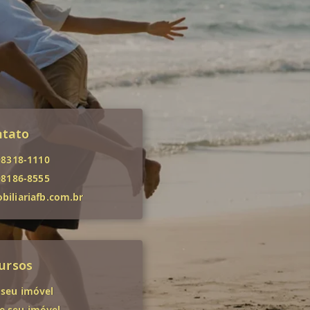
ntato
98318-1110
98186-8555
iliariafb.com.br
ursos
 seu imóvel
 seu imóvel