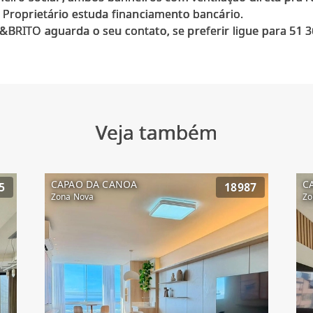
 Proprietário estuda financiamento bancário.
BRITO aguarda o seu contato, se preferir ligue para 51 3
Veja também
CAPAO DA CANOA
C
5
18987
Zona Nova
Zo