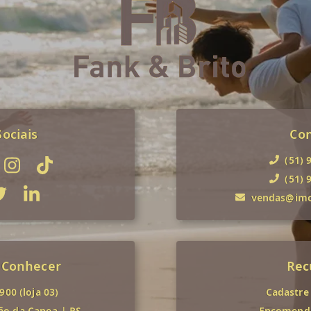
ociais
Co
(51) 
(51) 
vendas@imob
 Conhecer
Rec
00 (loja 03)
Cadastre
ão da Canoa
|
RS
Encomende