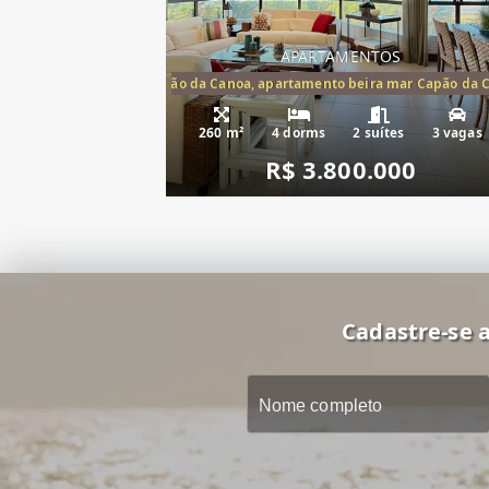
APARTAMENTOS
artamento frente mar Capão da Canoa, apartamento beira mar Capão da 
Apartamento Be
260 m²
4 dorms
2 suítes
3 vagas
R$ 3.800.000
Cadastre-se a