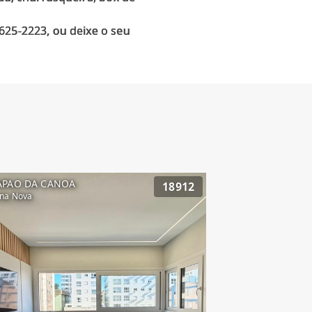
625-2223, ou deixe o seu
APAO DA CANOA
18912
na Nova