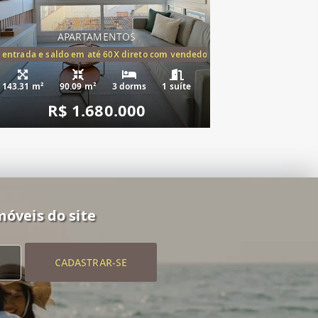
APARTAMENTOS
tórios,(1suíte)
 entrada e saldo em até 60X direto com vendedor
143.31 m²
90.09 m²
3 dorms
1 suíte
R$ 1.680.000
móveis do site
CADASTRAR-SE