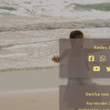
Redes S
Venha nos
Rua Marabá 29
Navegantes
|
Cap