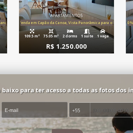
APARTAMENTOS
Canoa, apartamento à venda Cap
ira-Mar à Venda em Capão da Canoa, Vista Panorâmica para o Mar, 2 Dormi
20%
109.5 m²
75.05 m²
2 dorms
1 suíte
1 vaga
R$ 1.250.000
 baixo para ter acesso a todas as fotos dos i