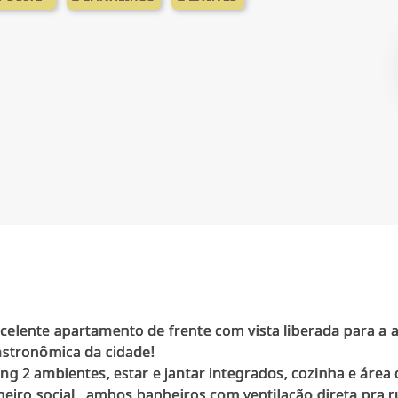
elente apartamento de frente com vista liberada para a a
astronômica da cidade!
g 2 ambientes, estar e jantar integrados, cozinha e área 
heiro social , ambos banheiros com ventilação direta pra r