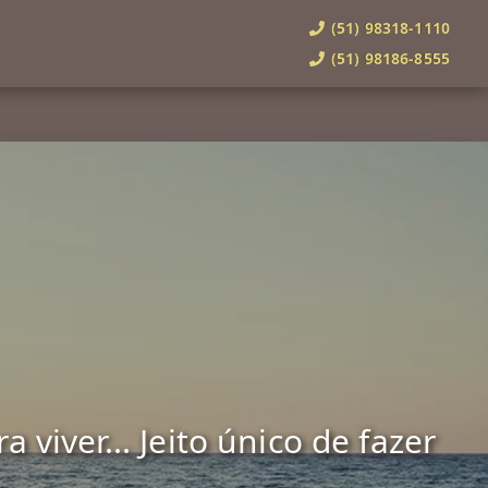
(51) 98318-1110
(51) 98186-8555
viver... Jeito único de fazer