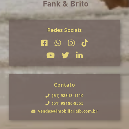
Redes Sociais
Contato
(51) 98318-1110
(51) 98186-8555
vendas@imobiliariafb.com.br