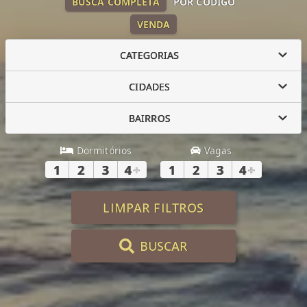
BUSCA COMPLETA
POR CÓDIGO
VENDA
CATEGORIAS
CIDADES
BAIRROS
Dormitórios
Vagas
1
2
3
4
+
1
2
3
4
+
LIMPAR FILTROS
BUSCAR