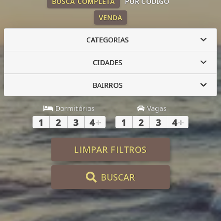
BUSCA COMPLETA
POR CÓDIGO
VENDA
CATEGORIAS
CIDADES
BAIRROS
Dormitórios
Vagas
1
2
3
4
+
1
2
3
4
+
LIMPAR FILTROS
BUSCAR