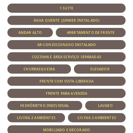
1 SUÍTE
ÁGUA QUENTE (JUNKER INSTALADO)
ANDAR ALTO
APARTAMENTO DE FRENTE
AR-CONDICIONADO INSTALADO
COZINHA E ÁREA SERVIÇO SEPARADAS
CHURRASQUEIRA
ELEVADOR
FRENTE COM VISTA LIBERADA
FRENTE PARA AVENIDA
HIDRÔMETRO INDIVIDUAL
LAVABO
LIVING 2 AMBIENTES
LIVING 3 AMBIENTES
MOBILIADO E DECORADO