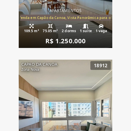
APARTAMENTOS
ira-Mar à Venda em Capão da Canoa, Vista Panorâmica para o Mar, 2 Dormi
109.5 m²
75.05 m²
2 dorms
1 suíte
1 vaga
R$ 1.250.000
CAPAO DA CANOA
18912
Zona Nova