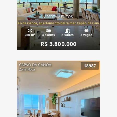
APARTAMENTOS
te mar Capão da Canoa, apartamento beira mar Capão da Canoa, aparta
260 m²
4 dorms
2 suítes
3 vagas
R$ 3.800.000
CAPAO DA CANOA
18987
Zona Nova