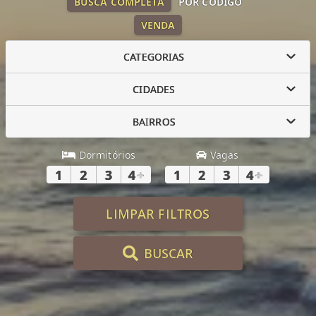
BUSCA COMPLETA
POR CÓDIGO
VENDA
CATEGORIAS
CIDADES
BAIRROS
Dormitórios
Vagas
1
2
3
4
+
1
2
3
4
+
LIMPAR FILTROS
BUSCAR