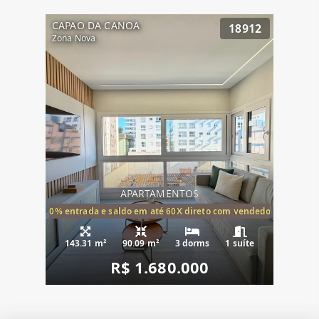
CAPAO DA CANOA
18912
Zona Nova
APARTAMENTOS
20% entrada e saldo em até 60X direto com vendedor
143.31 m²
90.09 m²
3 dorms
1 suíte
R$ 1.680.000