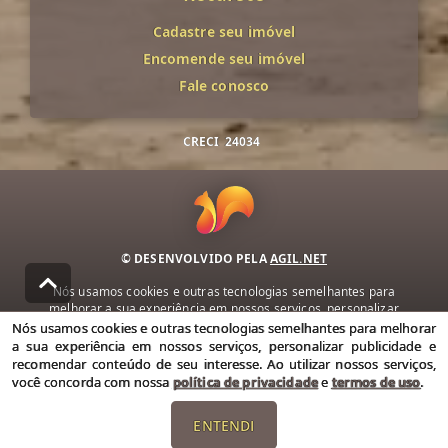
Cadastre seu imóvel
Encomende seu imóvel
Fale conosco
CRECI
24034
© DESENVOLVIDO PELA
AGIL.NET
Nós usamos cookies e outras tecnologias semelhantes para
melhorar a sua experiência em nossos serviços, personalizar
publicidade e recomendar conteúdo de seu interesse. Ao utilizar
Nós usamos cookies e outras tecnologias semelhantes para melhorar
nossos serviços, você concorda com nossa política de privacidade e
a sua experiência em nossos serviços, personalizar publicidade e
termos de uso.
recomendar conteúdo de seu interesse. Ao utilizar nossos serviços,
você concorda com nossa
política de privacidade
e
termos de uso
.
Política de Privacidade
Termos de uso
ENTENDI