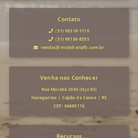
Contato
(51) 98318-1110
(51) 98186-8555
vendas@imobiliariafb.com.br
Venha nos Conhecer
Rua Marabá 2900 (loja 03)
Navegantes
|
Capão da Canoa
|
RS
CEP: 94690116
Recursos