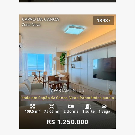
CAPAO DA CANOA
18987
Zona Nova
APARTAMENTOS
ira-Mar à Venda em Capão da Canoa, Vista Panorâmica para o Mar, 2 Dormi
109.5 m²
75.05 m²
2 dorms
1 suíte
1 vaga
R$ 1.250.000