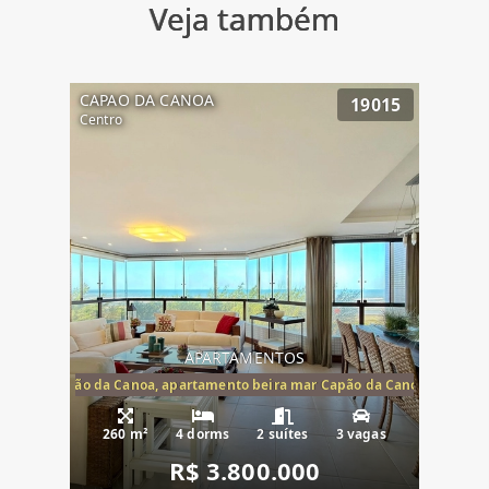
Veja também
CAPAO DA CANOA
19015
Centro
APARTAMENTOS
te mar Capão da Canoa, apartamento beira mar Capão da Canoa, aparta
260 m²
4 dorms
2 suítes
3 vagas
R$ 3.800.000