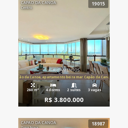
CAPAO DA CANOA
19015
Centro
APARTAMENTOS
te mar Capão da Canoa, apartamento beira mar Capão da Canoa, aparta
260 m²
4 dorms
2 suítes
3 vagas
R$ 3.800.000
CAPAO DA CANOA
18987
Zona Nova