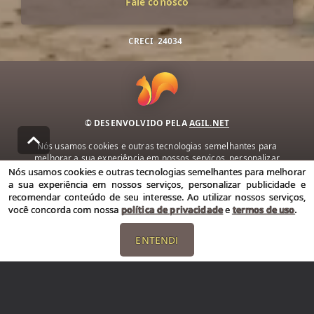
Fale conosco
CRECI
24034
© DESENVOLVIDO PELA
AGIL.NET
Nós usamos cookies e outras tecnologias semelhantes para
melhorar a sua experiência em nossos serviços, personalizar
publicidade e recomendar conteúdo de seu interesse. Ao utilizar
Nós usamos cookies e outras tecnologias semelhantes para melhorar
nossos serviços, você concorda com nossa política de privacidade e
a sua experiência em nossos serviços, personalizar publicidade e
termos de uso.
recomendar conteúdo de seu interesse. Ao utilizar nossos serviços,
você concorda com nossa
política de privacidade
e
termos de uso
.
Política de Privacidade
Termos de uso
ENTENDI