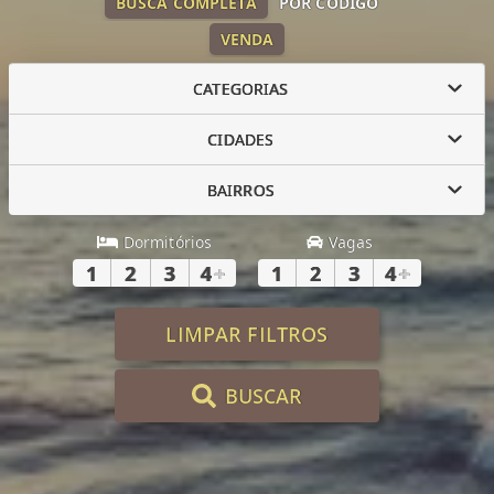
BUSCA COMPLETA
POR CÓDIGO
VENDA
CATEGORIAS
CIDADES
BAIRROS
Dormitórios
Vagas
1
2
3
4
+
1
2
3
4
+
LIMPAR FILTROS
BUSCAR