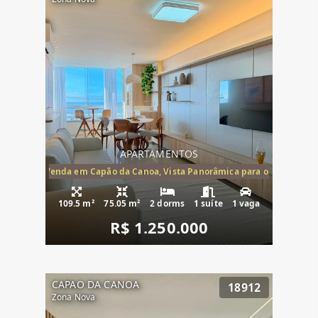
APARTAMENTOS
ira-Mar à Venda em Capão da Canoa, Vista Panorâmica para o Mar, 2 Dormi
109.5 m²
75.05 m²
2 dorms
1 suíte
1 vaga
R$ 1.250.000
CAPAO DA CANOA
18912
Zona Nova