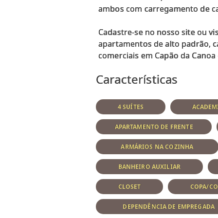
ambos com carregamento de car
Cadastre-se no nosso site ou 
apartamentos de alto padrão, c
Características
4 SUÍTES
ACADEM
APARTAMENTO DE FRENTE
ARMÁRIOS NA COZINHA
BANHEIRO AUXILIAR
CLOSET
COPA/CO
DEPENDÊNCIA DE EMPREGADA