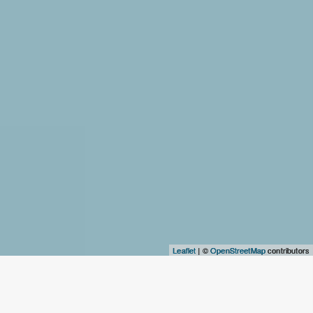
Leaflet
| ©
OpenStreetMap
contributors