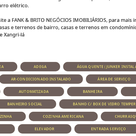
ro elétrico.
visite a FANK & BRITO NEGÓCIOS IMOBILIÁRIOS, para mais 
asas e terrenos de bairro, casas e terrenos em condomíni
IA
ADEGA
ÁGUA QUENTE (JUNKER INSTAL
AR-CONDICIONADO INSTALADO
ÁREA DE SERVIÇO
AUTOMATIZADA
BANHEIRA
BANHEIRO SOCIAL
BANHO C/ BOX DE VIDRO TEMPE
ZINHA
COZINHA AMERICANA
CHURRASQ
ELEVADOR
ENTRADA SERVIÇO