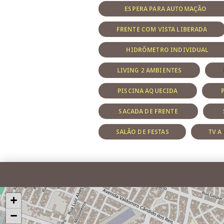
ESPERA PARA AUTOMAÇÃO
FRENTE COM VISTA LIBERADA
HIDRÔMETRO INDIVIDUAL
LIVING 2 AMBIENTES
PISCINA AQUECIDA
SACADA DE FRENTE
SALÃO DE FESTAS
TV A
+
−