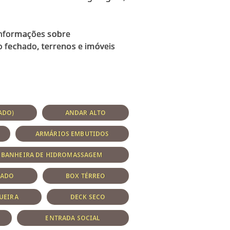
informações sobre
o fechado, terrenos e imóveis
ADO)
ANDAR ALTO
ARMÁRIOS EMBUTIDOS
BANHEIRA DE HIDROMASSAGEM
RADO
BOX TÉRREO
UEIRA
DECK SECO
ENTRADA SOCIAL