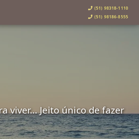
(51) 98318-1110
(51) 98186-8555
viver... Jeito único de fazer