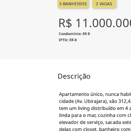
5 BANHEIROS
2 VAGAS
R$ 11.000.00
Condomínio: R$ 0
IPTU: R$ 0
Descrição
Apartamento único, nunca habit
cidade (Av. Ubirajara), são 312,
tem um living distribuído em 4
linda para o mar, cozinha com c
elevador de serviço, sacada ext
delas com closet, banheiro co