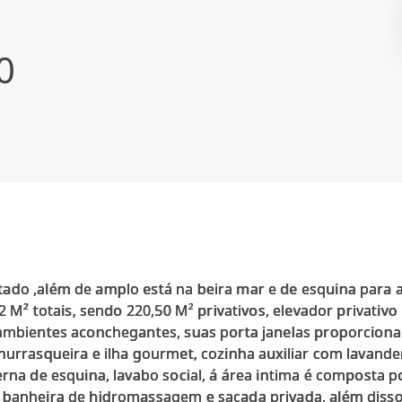
0
ado ,além de amplo está na beira mar e de esquina para
42 M² totais, sendo 220,50 M² privativos, elevador privati
 ambientes aconchegantes, suas porta janelas proporcionam
hurrasqueira e ilha gourmet, cozinha auxiliar com lavande
erna de esquina, lavabo social, á área intima é composta po
m banheira de hidromassagem e sacada privada, além diss