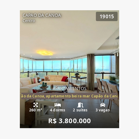
CAPAO DA CANOA
19015
Centro
APARTAMENTOS
te mar Capão da Canoa, apartamento beira mar Capão da Canoa, aparta
260 m²
4 dorms
2 suítes
3 vagas
R$ 3.800.000