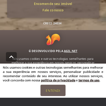
Encomende seu imóvel
Fale conosco
CRECI
24034
© DESENVOLVIDO PELA
AGIL.NET
Nós usamos cookies e outras tecnologias semelhantes para
melhorar a sua experiência em nossos serviços, personalizar
publicidade e recomendar conteúdo de seu interesse. Ao utilizar
Nós usamos cookies e outras tecnologias semelhantes para melhorar
nossos serviços, você concorda com nossa política de privacidade e
a sua experiência em nossos serviços, personalizar publicidade e
termos de uso.
recomendar conteúdo de seu interesse. Ao utilizar nossos serviços,
você concorda com nossa
política de privacidade
e
termos de uso
.
Política de Privacidade
Termos de uso
ENTENDI