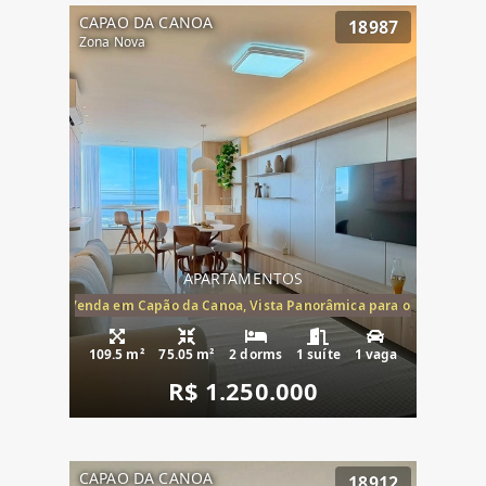
CAPAO DA CANOA
18987
Zona Nova
APARTAMENTOS
ira-Mar à Venda em Capão da Canoa, Vista Panorâmica para o Mar, 2 Dormi
109.5 m²
75.05 m²
2 dorms
1 suíte
1 vaga
R$ 1.250.000
CAPAO DA CANOA
18912