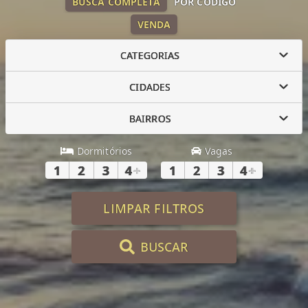
BUSCA COMPLETA
POR CÓDIGO
VENDA
CATEGORIAS
CIDADES
BAIRROS
Dormitórios
Vagas
1
2
3
4
+
1
2
3
4
+
LIMPAR FILTROS
BUSCAR