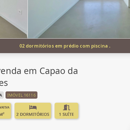
02 dormitórios em prédio com piscina .
venda em Capao da
es
A
IMÓVEL 16116
IVATIVA
M²
2 DORMITÓRIOS
1 SUÍTE