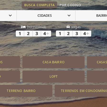
BUSCA COMPLETA
POR CÓDIGO
CIDADES
BAIRR
Dormitórios
Vagas
1
2
3
4
+
1
2
3
4
+
OS
CASA BAIRRO
CASA
O
LOFT
TERRENO BAIRRO
TERRENOS EM CONDOMÍNI