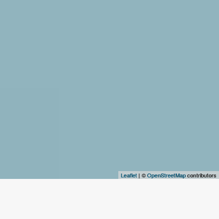
Leaflet
| ©
OpenStreetMap
contributors