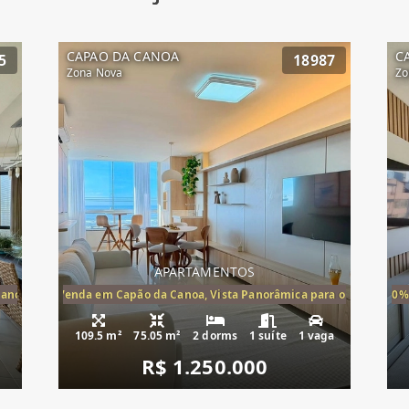
CAPAO DA CANOA
C
5
18987
Zona Nova
Zo
APARTAMENTOS
Canoa, apartamento à venda Cap
ira-Mar à Venda em Capão da Canoa, Vista Panorâmica para o Mar, 2 Dormi
20%
109.5 m²
75.05 m²
2 dorms
1 suíte
1 vaga
R$ 1.250.000