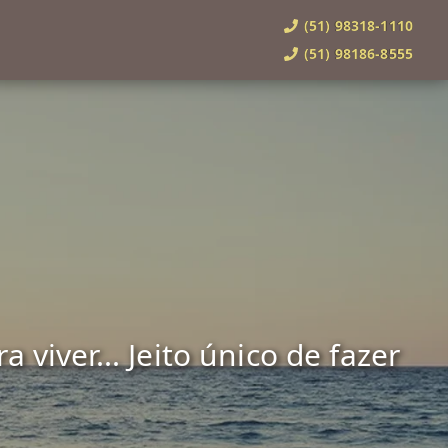
(51) 98318-1110
(51) 98186-8555
viver... Jeito único de fazer