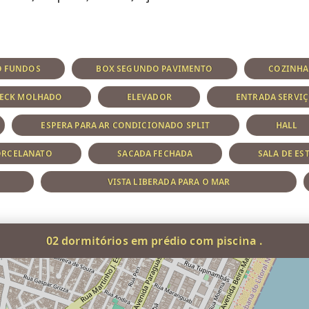
O FUNDOS
BOX SEGUNDO PAVIMENTO
COZINHA
ECK MOLHADO
ELEVADOR
ENTRADA SERVI
ESPERA PARA AR CONDICIONADO SPLIT
HALL
ORCELANATO
SACADA FECHADA
SALA DE ES
VISTA LIBERADA PARA O MAR
02 dormitórios em prédio com piscina .