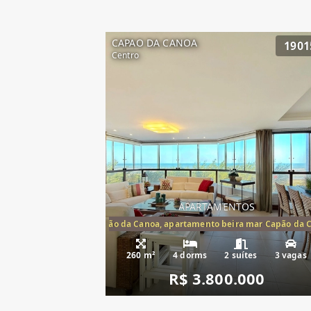
CAPAO DA CANOA
1901
Centro
APARTAMENTOS
artamento frente mar Capão da Canoa, apartamento beira mar Capão da 
Apartamento Be
260 m²
4 dorms
2 suítes
3 vagas
R$ 3.800.000