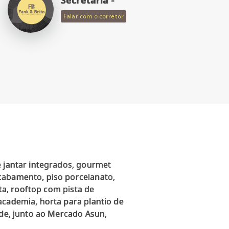
Falar com o corretor
e jantar integrados, gourmet
cabamento, piso porcelanato,
uta, rooftop com pista de
academia, horta para plantio de
ade, junto ao Mercado Asun,