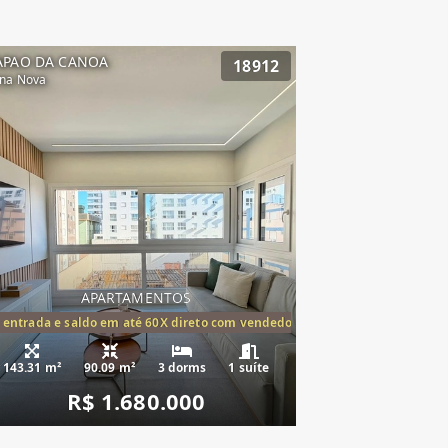
APAO DA CANOA
18912
na Nova
APARTAMENTOS
tórios,(1suíte)
 entrada e saldo em até 60X direto com vendedor
143.31 m²
90.09 m²
3 dorms
1 suíte
R$ 1.680.000