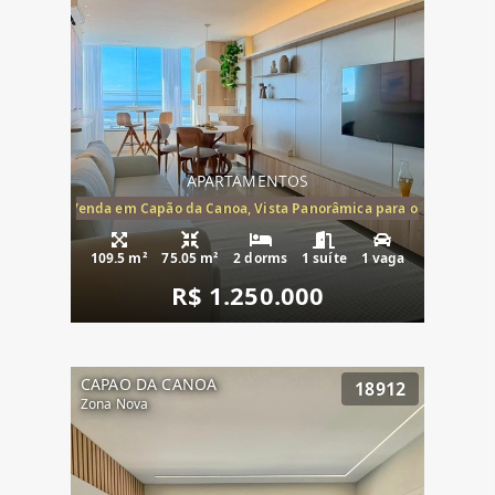
APARTAMENTOS
ira-Mar à Venda em Capão da Canoa, Vista Panorâmica para o Mar, 2 Dormi
109.5 m²
75.05 m²
2 dorms
1 suíte
1 vaga
R$ 1.250.000
CAPAO DA CANOA
18912
Zona Nova