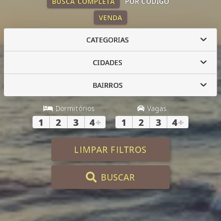
BUSCA COMPLETA
POR CÓDIGO
VENDA
CATEGORIAS
CIDADES
BAIRROS
Dormitórios
Vagas
1
2
3
4
+
1
2
3
4
+
LIMPAR FILTROS
BUSCAR