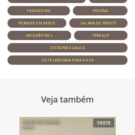
PAISAGISMO
PISCINA
REBAIXO EM GESSO
SACADA DE FRENTE
SACADÃO EM L
TERRAÇO
VISTA PARA LAGOA
VISTA LIBERADA PARA A RUA
Veja também
CAPAO DA CANOA
19015
Centro