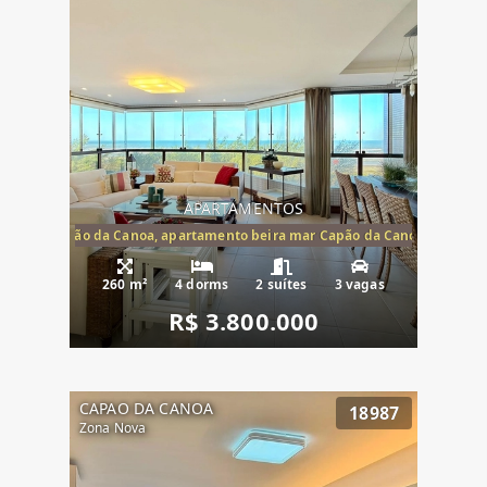
APARTAMENTOS
te mar Capão da Canoa, apartamento beira mar Capão da Canoa, aparta
260 m²
4 dorms
2 suítes
3 vagas
R$ 3.800.000
CAPAO DA CANOA
18987
Zona Nova