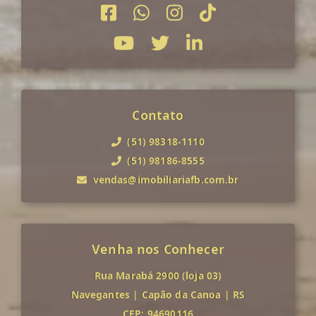
Contato
(51) 98318-1110
(51) 98186-8555
vendas@imobiliariafb.com.br
Venha nos Conhecer
Rua Marabá 2900 (loja 03)
Navegantes
|
Capão da Canoa
|
RS
CEP: 94690116