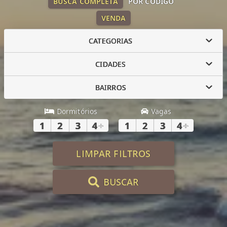
BUSCA COMPLETA
POR CÓDIGO
VENDA
CATEGORIAS
CIDADES
BAIRROS
Dormitórios
Vagas
1
2
3
4
+
1
2
3
4
+
LIMPAR FILTROS
BUSCAR