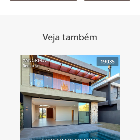
Veja também
XANGRI-LÁ
19035
Remanso