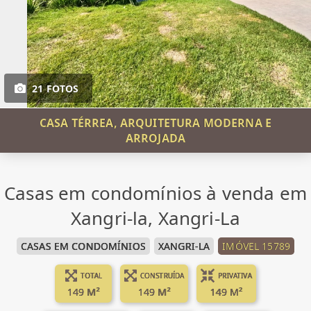
21 FOTOS
CASA TÉRREA, ARQUITETURA MODERNA E
ARROJADA
Casas em condomínios à venda em
Xangri-la, Xangri-La
CASAS EM CONDOMÍNIOS
XANGRI-LA
IMÓVEL 15789
TOTAL
CONSTRUÍDA
PRIVATIVA
149 M²
149 M²
149 M²