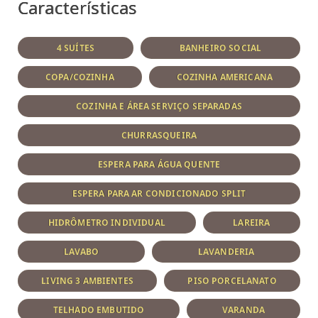
Características
4 SUÍTES
BANHEIRO SOCIAL
COPA/COZINHA
COZINHA AMERICANA
COZINHA E ÁREA SERVIÇO SEPARADAS
CHURRASQUEIRA
ESPERA PARA ÁGUA QUENTE
ESPERA PARA AR CONDICIONADO SPLIT
HIDRÔMETRO INDIVIDUAL
LAREIRA
LAVABO
LAVANDERIA
LIVING 3 AMBIENTES
PISO PORCELANATO
TELHADO EMBUTIDO
VARANDA