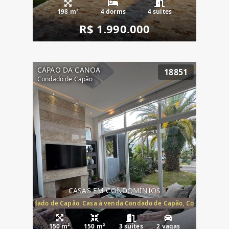
198 m²
4 dorms
4 suítes
R$ 1.990.000
CAPAO DA CANOA
18851
Condado de Capão
CASAS EM CONDOMÍNIOS
Capão, Condado de Capão, Casa à venda Condado de Capão, Condomínio 
150 m²
150 m²
3 suítes
2 vagas