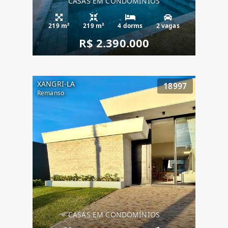
CASAS EM CONDOMÍNIOS
219 m²
219 m²
4 dorms
2 vagas
R$ 2.390.000
XANGRI-LA
18997
Remanso
CASAS EM CONDOMÍNIOS