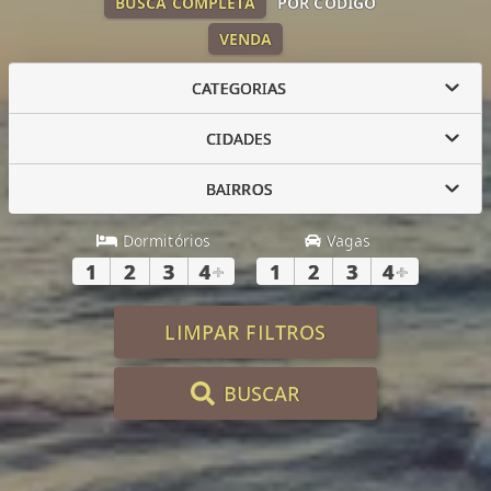
BUSCA COMPLETA
POR CÓDIGO
VENDA
CATEGORIAS
CIDADES
BAIRROS
Dormitórios
Vagas
1
2
3
4
+
1
2
3
4
+
LIMPAR FILTROS
BUSCAR