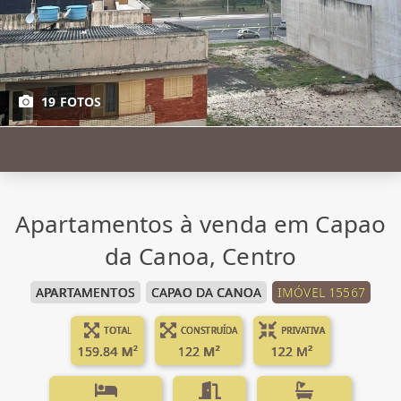
19 FOTOS
Apartamentos à venda em Capao
da Canoa, Centro
APARTAMENTOS
CAPAO DA CANOA
IMÓVEL 15567
TOTAL
CONSTRUÍDA
PRIVATIVA
159.84 M²
122 M²
122 M²