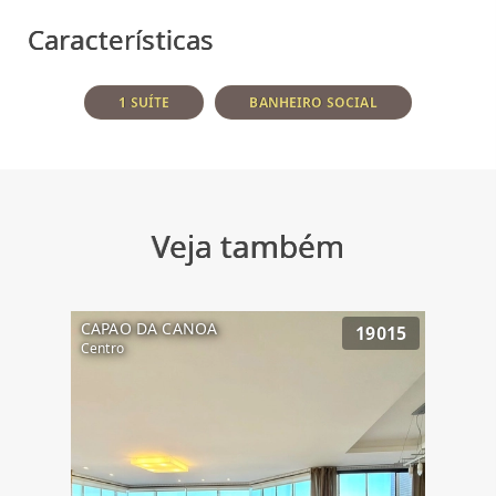
Características
1 SUÍTE
BANHEIRO SOCIAL
Veja também
CAPAO DA CANOA
19015
Centro