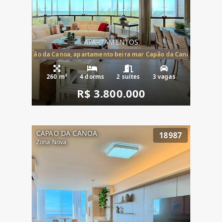
APARTAMENTOS
te mar Capão da Canoa, apartamento beira mar Capão da Canoa, aparta
260 m²
4 dorms
2 suítes
3 vagas
R$ 3.800.000
CAPAO DA CANOA
18987
Zona Nova