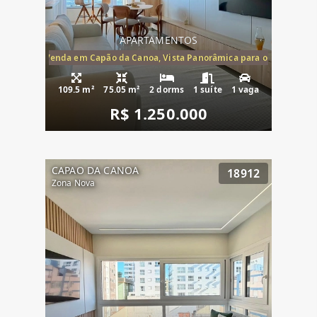
APARTAMENTOS
ira-Mar à Venda em Capão da Canoa, Vista Panorâmica para o Mar, 2 Dormi
109.5 m²
75.05 m²
2 dorms
1 suíte
1 vaga
R$ 1.250.000
CAPAO DA CANOA
18912
Zona Nova