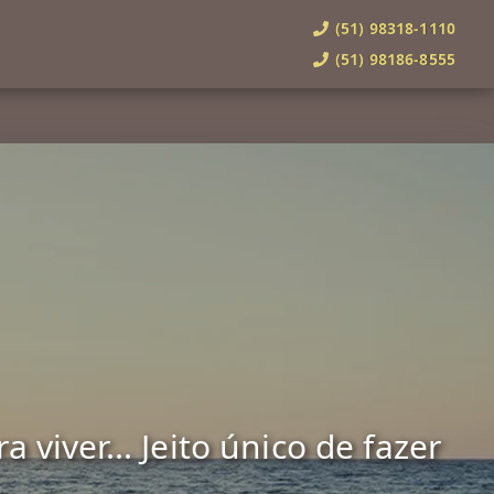
(51) 98318-1110
(51) 98186-8555
viver... Jeito único de fazer