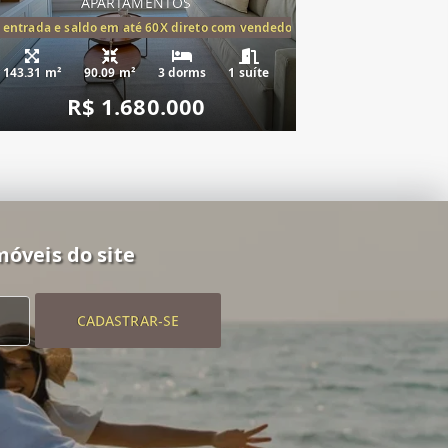
APARTAMENTOS
tórios,(1suíte)
 entrada e saldo em até 60X direto com vendedor
143.31 m²
90.09 m²
3 dorms
1 suíte
R$ 1.680.000
móveis do site
CADASTRAR-SE