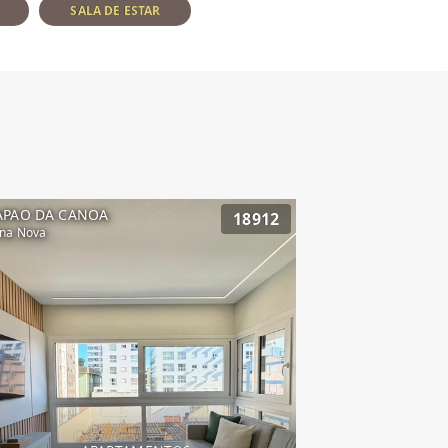
SALA DE ESTAR
APAO DA CANOA
18912
na Nova