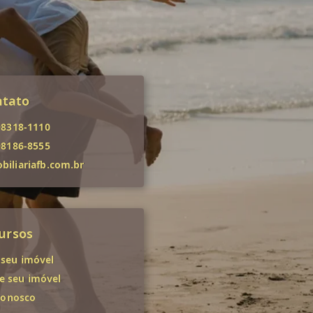
ntato
98318-1110
98186-8555
iliariafb.com.br
ursos
 seu imóvel
 seu imóvel
conosco