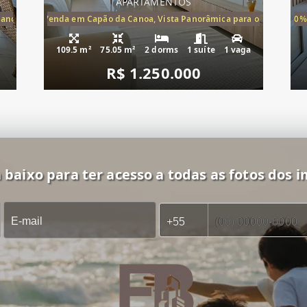
APARTAMENTOS
Canoa, apartamento à venda Cap
ira-Mar à Venda em Capão da Canoa, Vista Panorâmica para o Mar, 2 Dormi
20%
109.5 m²
75.05 m²
2 dorms
1 suíte
1 vaga
R$ 1.250.000
 baixo para ter acesso a todas as fotos dos i