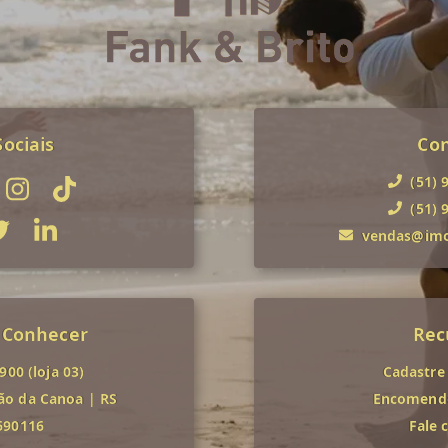
ociais
Co
(51) 
(51) 
vendas@imob
 Conhecer
Rec
00 (loja 03)
Cadastre
ão da Canoa
|
RS
Encomende
690116
Fale 