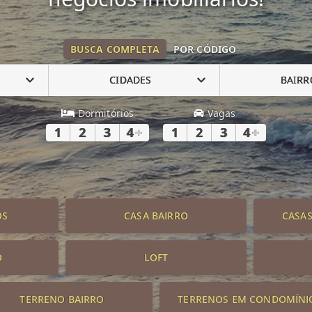
BUSCA COMPLETA
POR CÓDIGO
CIDADES
BAIRR
Dormitórios
Vagas
1
2
3
4
+
1
2
3
4
+
OS
CASA BAIRRO
CASA
O
LOFT
TERRENO BAIRRO
TERRENOS EM CONDOMÍNI