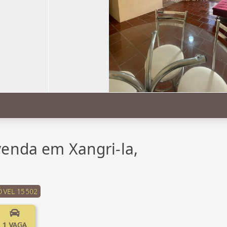
enda em Xangri-la,
ÓVEL 15502
1 VAGA