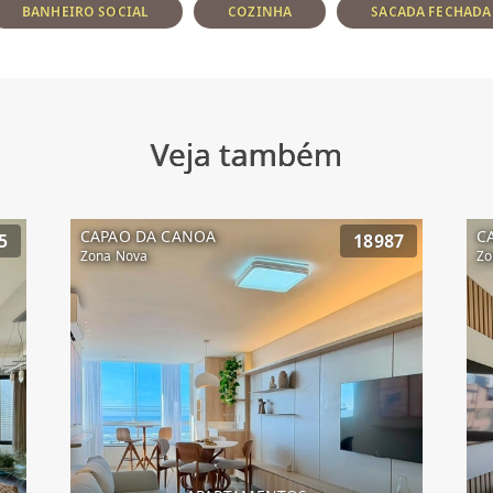
BANHEIRO SOCIAL
COZINHA
SACADA FECHADA
Veja também
CAPAO DA CANOA
C
5
18987
Zona Nova
Zo