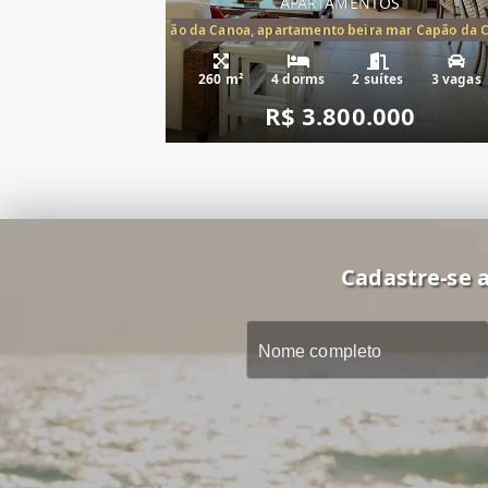
APARTAMENTOS
artamento frente mar Capão da Canoa, apartamento beira mar Capão da 
Apartamento Be
260 m²
4 dorms
2 suítes
3 vagas
R$ 3.800.000
Cadastre-se a