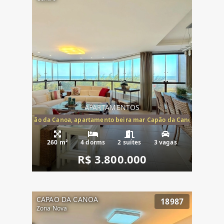
APARTAMENTOS
te mar Capão da Canoa, apartamento beira mar Capão da Canoa, aparta
260 m²
4 dorms
2 suítes
3 vagas
R$ 3.800.000
CAPAO DA CANOA
18987
Zona Nova