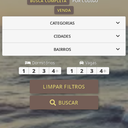
BUSCA COMPLETA
POR CÓDIGO
VENDA
CATEGORIAS
CIDADES
BAIRROS
Dormitórios
Vagas
1
2
3
4
+
1
2
3
4
+
LIMPAR FILTROS
BUSCAR