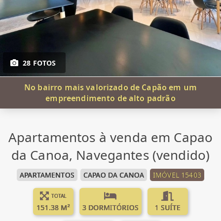
28 FOTOS
No bairro mais valorizado de Capão em um
empreendimento de alto padrão
Apartamentos à venda em Capao
da Canoa, Navegantes (vendido)
APARTAMENTOS
CAPAO DA CANOA
IMÓVEL 15403
TOTAL
151.38 M²
3 DORMITÓRIOS
1 SUÍTE