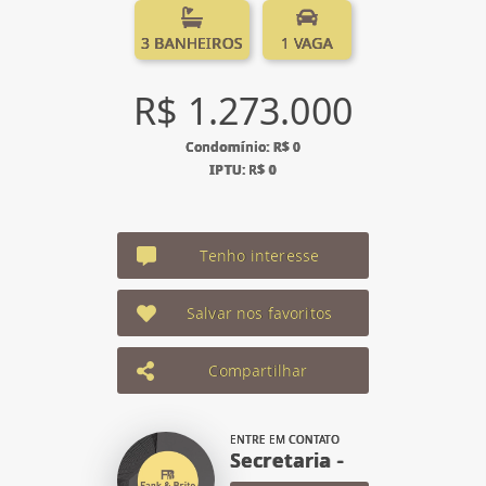
3 BANHEIROS
1 VAGA
R$ 1.273.000
Condomínio: R$ 0
IPTU: R$ 0
Tenho interesse
Salvar nos favoritos
Compartilhar
ENTRE EM CONTATO
Secretaria -