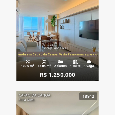
APARTAMENTOS
ira-Mar à Venda em Capão da Canoa, Vista Panorâmica para o Mar, 2 Dormi
109.5 m²
75.05 m²
2 dorms
1 suíte
1 vaga
R$ 1.250.000
CAPAO DA CANOA
18912
Zona Nova