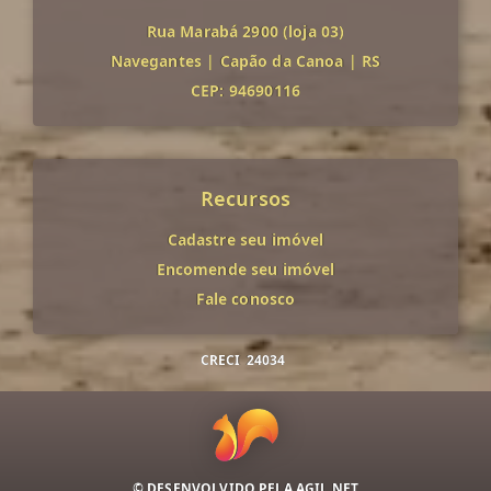
Rua Marabá 2900 (loja 03)
Navegantes
|
Capão da Canoa
|
RS
CEP: 94690116
Recursos
Cadastre seu imóvel
Encomende seu imóvel
Fale conosco
CRECI
24034
© DESENVOLVIDO PELA
AGIL.NET