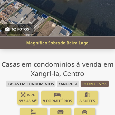
62 FOTOS
Magnífico Sobrado Beira Lago
Casas em condomínios à venda em
Xangri-la, Centro
CASAS EM CONDOMÍNIOS
XANGRI-LA
IMÓVEL 15399
TOTAL
953.43 M²
8 DORMITÓRIOS
8 SUÍTES