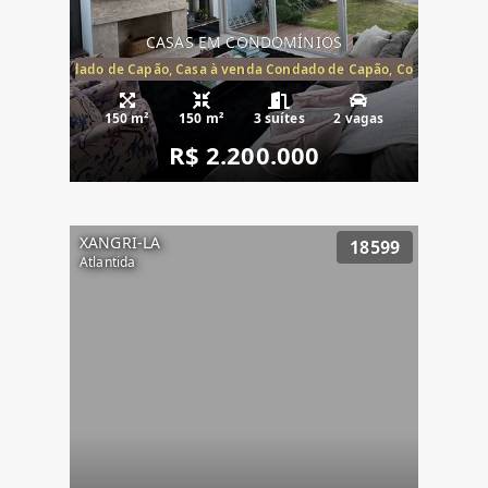
CASAS EM CONDOMÍNIOS
Capão, Condado de Capão, Casa à venda Condado de Capão, Condomínio 
150 m²
150 m²
3 suítes
2 vagas
R$ 2.200.000
XANGRI-LA
18599
Atlantida