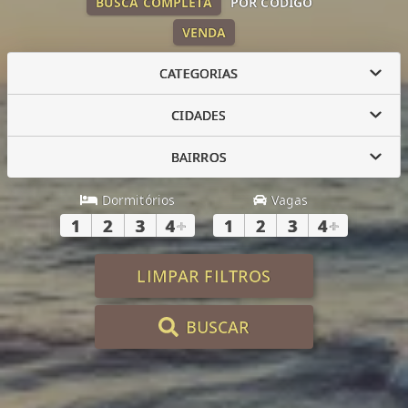
BUSCA COMPLETA
POR CÓDIGO
VENDA
CATEGORIAS
CIDADES
BAIRROS
Dormitórios
Vagas
1
2
3
4
+
1
2
3
4
+
LIMPAR FILTROS
BUSCAR