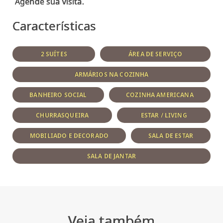
Características
2 SUÍTES
ÁREA DE SERVIÇO
ARMÁRIOS NA COZINHA
BANHEIRO SOCIAL
COZINHA AMERICANA
CHURRASQUEIRA
ESTAR / LIVING
MOBILIADO E DECORADO
SALA DE ESTAR
SALA DE JANTAR
Veja também