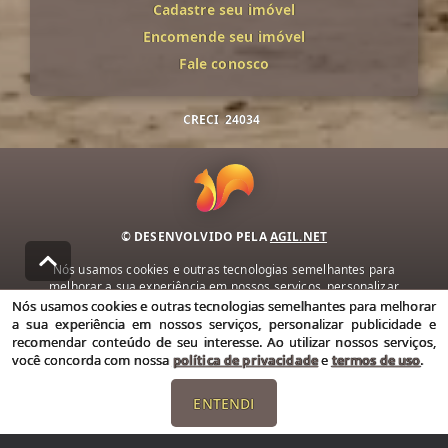
Cadastre seu imóvel
Encomende seu imóvel
Fale conosco
CRECI
24034
© DESENVOLVIDO PELA
AGIL.NET
Nós usamos cookies e outras tecnologias semelhantes para
melhorar a sua experiência em nossos serviços, personalizar
publicidade e recomendar conteúdo de seu interesse. Ao utilizar
Nós usamos cookies e outras tecnologias semelhantes para melhorar
nossos serviços, você concorda com nossa política de privacidade e
a sua experiência em nossos serviços, personalizar publicidade e
termos de uso.
recomendar conteúdo de seu interesse. Ao utilizar nossos serviços,
você concorda com nossa
política de privacidade
e
termos de uso
.
Política de Privacidade
Termos de uso
ENTENDI