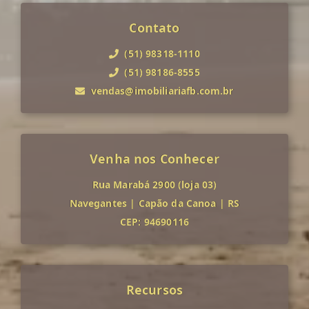
Contato
(51) 98318-1110
(51) 98186-8555
vendas@imobiliariafb.com.br
Venha nos Conhecer
Rua Marabá 2900 (loja 03)
Navegantes
|
Capão da Canoa
|
RS
CEP: 94690116
Recursos