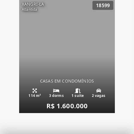
XANGRI-LA
18599
Atlantida
CASAS EM CONDOMÍNIOS
114 m²
3 dorms
1 suíte
2 vagas
R$ 1.600.000