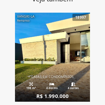
XANGRI-LA
18997
Remanso
CASAS EM CONDOMÍNIOS
198 m²
4 dorms
4 suítes
R$ 1.990.000