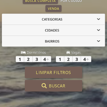
BUSCA COMPLETA
POR CÓDIGO
VENDA
CATEGORIAS
CIDADES
BAIRROS
Dormitórios
Vagas
1
2
3
4
+
1
2
3
4
+
LIMPAR FILTROS
BUSCAR