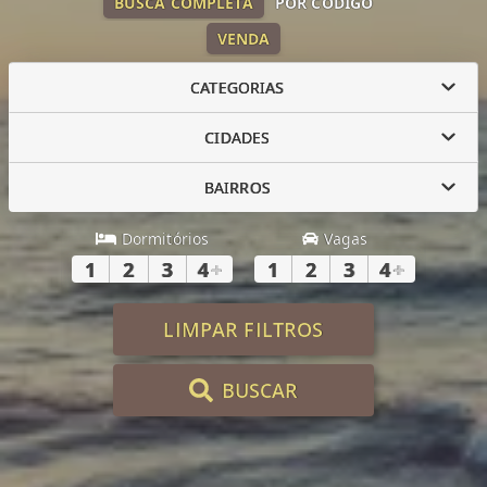
BUSCA COMPLETA
POR CÓDIGO
VENDA
CATEGORIAS
CIDADES
BAIRROS
Dormitórios
Vagas
1
2
3
4
+
1
2
3
4
+
LIMPAR FILTROS
BUSCAR