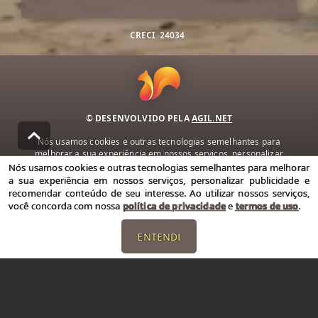
CRECI
24034
© DESENVOLVIDO PELA
AGIL.NET
Nós usamos cookies e outras tecnologias semelhantes para
melhorar a sua experiência em nossos serviços, personalizar
publicidade e recomendar conteúdo de seu interesse. Ao utilizar
Nós usamos cookies e outras tecnologias semelhantes para melhorar
nossos serviços, você concorda com nossa política de privacidade e
a sua experiência em nossos serviços, personalizar publicidade e
termos de uso.
recomendar conteúdo de seu interesse. Ao utilizar nossos serviços,
você concorda com nossa
política de privacidade
e
termos de uso
.
Política de Privacidade
Termos de uso
ENTENDI