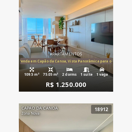
APARTAMENTOS
ira-Mar à Venda em Capão da Canoa, Vista Panorâmica para o Mar, 2 Dormi
109.5 m²
75.05 m²
2 dorms
1 suíte
1 vaga
R$ 1.250.000
CAPAO DA CANOA
18912
Zona Nova