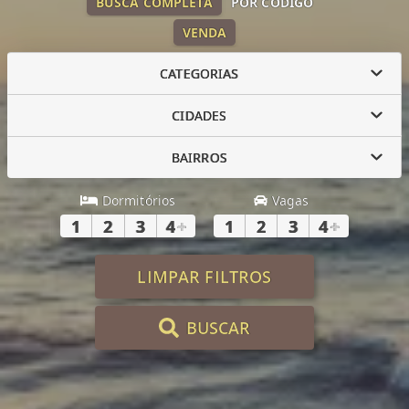
BUSCA COMPLETA
POR CÓDIGO
VENDA
CATEGORIAS
CIDADES
BAIRROS
Dormitórios
Vagas
1
2
3
4
+
1
2
3
4
+
LIMPAR FILTROS
BUSCAR