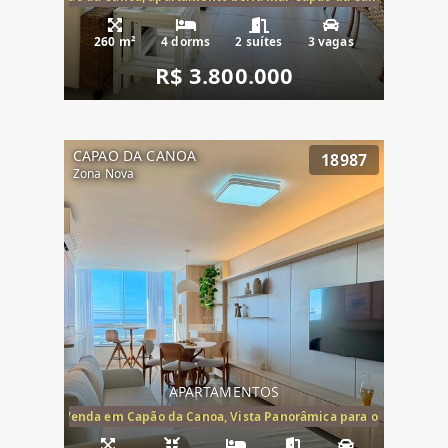
260 m²
4 dorms
2 suítes
3 vagas
R$ 3.800.000
CAPAO DA CANOA
18987
Zona Nova
APARTAMENTOS
ira-Mar à Venda em Capão da Canoa, Vista Panorâmica para o Mar, 2 Dormi