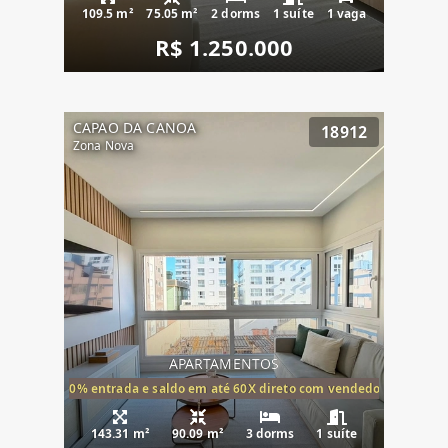
109.5 m²
75.05 m²
2 dorms
1 suíte
1 vaga
R$ 1.250.000
CAPAO DA CANOA
18912
Zona Nova
APARTAMENTOS
20% entrada e saldo em até 60X direto com vendedor
143.31 m²
90.09 m²
3 dorms
1 suíte