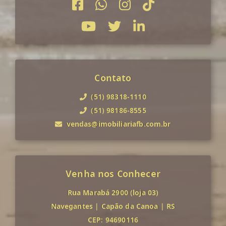
Contato
(51) 98318-1110
(51) 98186-8555
vendas@imobiliariafb.com.br
Venha nos Conhecer
Rua Marabá 2900 (loja 03)
Navegantes
|
Capão da Canoa
|
RS
CEP: 94690116