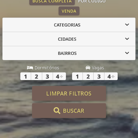
BUSCA COMPLETA
POR CÓDIGO
VENDA
CATEGORIAS
CIDADES
BAIRROS
Dormitórios
Vagas
1
2
3
4
+
1
2
3
4
+
LIMPAR FILTROS
BUSCAR