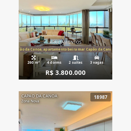
APARTAMENTOS
te mar Capão da Canoa, apartamento beira mar Capão da Canoa, aparta
260 m²
4 dorms
2 suítes
3 vagas
R$ 3.800.000
CAPAO DA CANOA
18987
Zona Nova