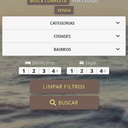
BUSCA COMPLETA
POR CÓDIGO
VENDA
CATEGORIAS
CIDADES
BAIRROS
Dormitórios
Vagas
1
2
3
4
+
1
2
3
4
+
LIMPAR FILTROS
BUSCAR