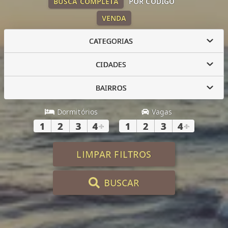
BUSCA COMPLETA
POR CÓDIGO
VENDA
CATEGORIAS
CIDADES
BAIRROS
Dormitórios
Vagas
1
2
3
4
+
1
2
3
4
+
LIMPAR FILTROS
BUSCAR