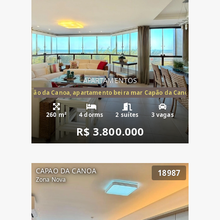
APARTAMENTOS
te mar Capão da Canoa, apartamento beira mar Capão da Canoa, aparta
260 m²
4 dorms
2 suítes
3 vagas
R$ 3.800.000
CAPAO DA CANOA
18987
Zona Nova