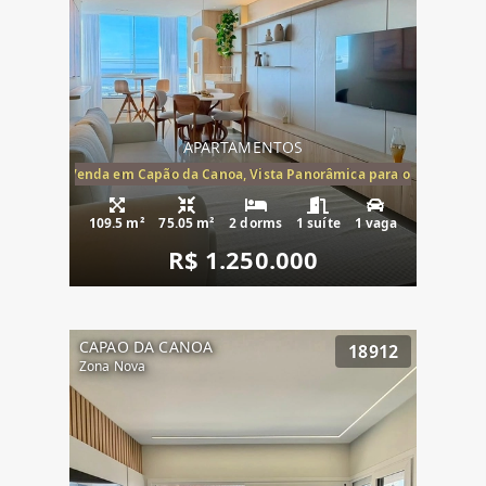
APARTAMENTOS
ira-Mar à Venda em Capão da Canoa, Vista Panorâmica para o Mar, 2 Dormi
109.5 m²
75.05 m²
2 dorms
1 suíte
1 vaga
R$ 1.250.000
CAPAO DA CANOA
18912
Zona Nova