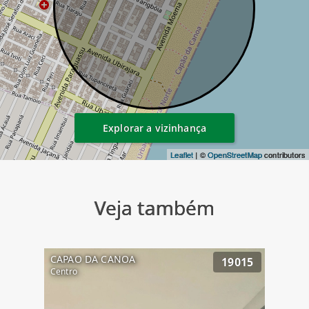
Explorar a vizinhança
Leaflet
| ©
OpenStreetMap
contributors
Veja também
CAPAO DA CANOA
19015
Centro