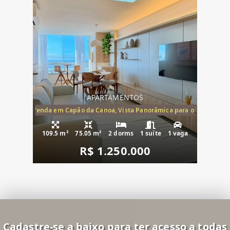
APARTAMENTOS
ira-Mar à Venda em Capão da Canoa, Vista Panorâmica para o Mar, 2 Dormi
109.5 m²
75.05 m²
2 dorms
1 suíte
1 vaga
R$ 1.250.000
Cadastre-se a baixo para ter acesso a todas