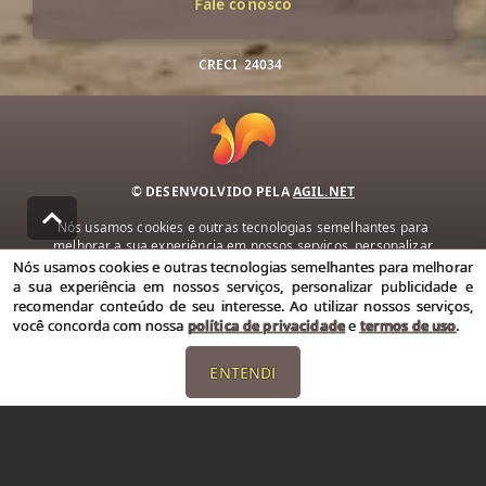
Fale conosco
CRECI
24034
© DESENVOLVIDO PELA
AGIL.NET
Nós usamos cookies e outras tecnologias semelhantes para
melhorar a sua experiência em nossos serviços, personalizar
publicidade e recomendar conteúdo de seu interesse. Ao utilizar
Nós usamos cookies e outras tecnologias semelhantes para melhorar
nossos serviços, você concorda com nossa política de privacidade e
a sua experiência em nossos serviços, personalizar publicidade e
termos de uso.
recomendar conteúdo de seu interesse. Ao utilizar nossos serviços,
você concorda com nossa
política de privacidade
e
termos de uso
.
Política de Privacidade
Termos de uso
ENTENDI