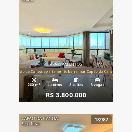
APARTAMENTOS
te mar Capão da Canoa, apartamento beira mar Capão da Canoa, aparta
260 m²
4 dorms
2 suítes
3 vagas
R$ 3.800.000
CAPAO DA CANOA
18987
Zona Nova