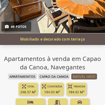
49 FOTOS
Mobiliado e decorado com terraço
Apartamentos à venda em Capao
da Canoa, Navegantes
APARTAMENTOS
CAPAO DA CANOA
IMÓVEL 14591
TOTAL
CONSTRUÍDA
PRIVATIVA
248.37 M²
184.92 M²
184.92 M²