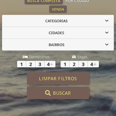
BUSCA COMPLETA
POR CÓDIGO
VENDA
CATEGORIAS
CIDADES
BAIRROS
Dormitórios
Vagas
1
2
3
4
+
1
2
3
4
+
LIMPAR FILTROS
BUSCAR