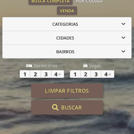
BUSCA COMPLETA
POR CÓDIGO
VENDA
CATEGORIAS
CIDADES
BAIRROS
Dormitórios
Vagas
1
2
3
4
+
1
2
3
4
+
LIMPAR FILTROS
BUSCAR