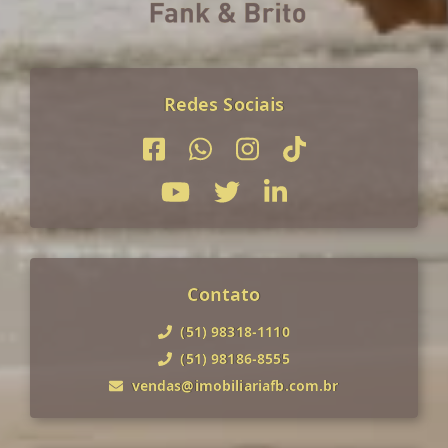
Redes Sociais
Contato
(51) 98318-1110
(51) 98186-8555
vendas@imobiliariafb.com.br