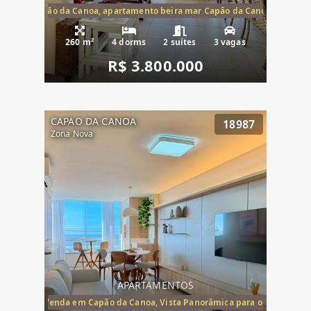
te mar Capão da Canoa, apartamento beira mar Capão da Canoa, aparta
260 m²
4 dorms
2 suítes
3 vagas
R$ 3.800.000
CAPAO DA CANOA
18987
Zona Nova
APARTAMENTOS
ira-Mar à Venda em Capão da Canoa, Vista Panorâmica para o Mar, 2 Dormi