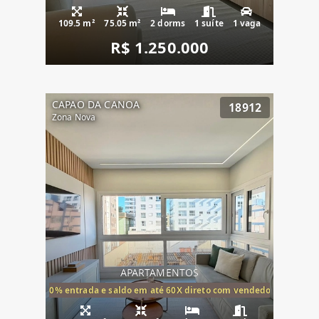
109.5 m²
75.05 m²
2 dorms
1 suíte
1 vaga
R$ 1.250.000
CAPAO DA CANOA
18912
Zona Nova
APARTAMENTOS
20% entrada e saldo em até 60X direto com vendedor