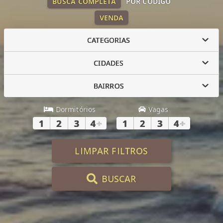
BUSCA COMPLETA
POR CÓDIGO
VENDA
CATEGORIAS
CIDADES
BAIRROS
Dormitórios
Vagas
1
2
3
4
+
1
2
3
4
+
LIMPAR FILTROS
BUSCAR