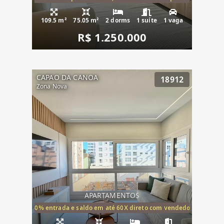
109.5 m²
75.05 m²
2 dorms
1 suíte
1 vaga
R$ 1.250.000
CAPAO DA CANOA
18912
Zona Nova
APARTAMENTOS
20% entrada e saldo em até 60X direto com vendedor