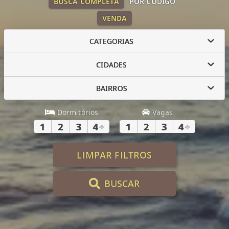
BUSCA COMPLETA
POR CÓDIGO
VENDA
CATEGORIAS
CIDADES
BAIRROS
Dormitórios
Vagas
1
2
3
4
+
1
2
3
4
+
LIMPAR FILTROS
BUSCAR