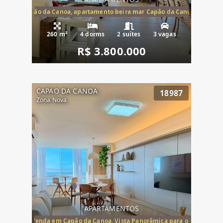
te mar Capão da Canoa, apartamento beira mar Capão da Canoa, aparta
260 m²
4 dorms
2 suítes
3 vagas
R$ 3.800.000
CAPAO DA CANOA
18987
Zona Nova
APARTAMENTOS
ira-Mar à Venda em Capão da Canoa, Vista Panorâmica para o Mar, 2 Dormi