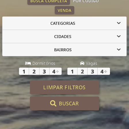
BUSCA COMPLETA
POR CÓDIGO
VENDA
CATEGORIAS
CIDADES
BAIRROS
Dormitórios
Vagas
1
2
3
4
+
1
2
3
4
+
LIMPAR FILTROS
BUSCAR