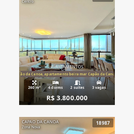
Centro
APARTAMENTOS
te mar Capão da Canoa, apartamento beira mar Capão da Canoa, aparta
260 m²
4 dorms
2 suítes
3 vagas
R$ 3.800.000
CAPAO DA CANOA
18987
Zona Nova