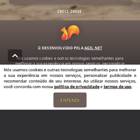
CRECI
24034
© DESENVOLVIDO PELA
AGIL.NET
Nós usamos cookies e outras tecnologias semelhantes para
melhorar a sua experiência em nossos serviços, personalizar
publicidade e recomendar conteúdo de seu interesse. Ao utilizar
Nós usamos cookies e outras tecnologias semelhantes para melhorar
nossos serviços, você concorda com nossa política de privacidade e
a sua experiência em nossos serviços, personalizar publicidade e
termos de uso.
recomendar conteúdo de seu interesse. Ao utilizar nossos serviços,
você concorda com nossa
política de privacidade
e
termos de uso
.
Política de Privacidade
Termos de uso
ENTENDI