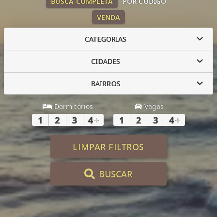
BUSCA COMPLETA
POR CÓDIGO
VENDA
CATEGORIAS
CIDADES
BAIRROS
Dormitórios
Vagas
1
2
3
4
+
1
2
3
4
+
LIMPAR FILTROS
BUSCAR