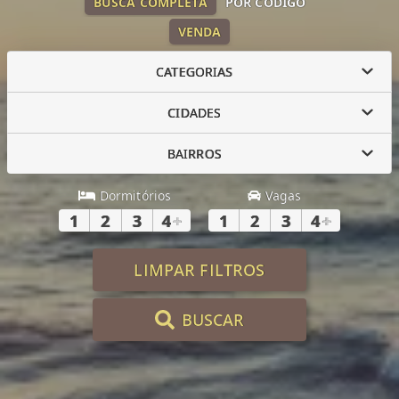
BUSCA COMPLETA
POR CÓDIGO
VENDA
CATEGORIAS
CIDADES
BAIRROS
Dormitórios
Vagas
1
2
3
4
+
1
2
3
4
+
LIMPAR FILTROS
BUSCAR