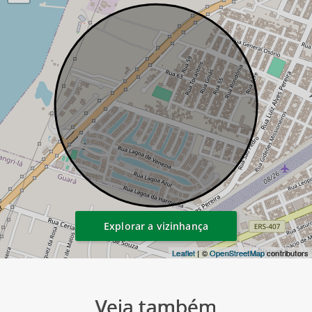
Explorar a vizinhança
Leaflet
| ©
OpenStreetMap
contributors
Veja também