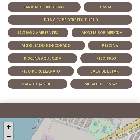
JARDIM DE INVERNO
LAVABO
LIVING C/ PÉ DIREITO DUPLO
LIVING 2 AMBIENTES
MÓVEIS SOB MEDIDA
MOBILIADO E DECORADO
PISCINA
PISCINA AQUECIDA
PISO FRIO
PISO PORCELANATO
SALA DE ESTAR
SALA DE JANTAR
SALÃO DE FESTAS
+
−