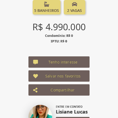
5 BANHEIROS
2 VAGAS
R$ 4.990.000
Condomínio: R$ 0
IPTU: R$ 0
Tenho interesse
Salvar nos favoritos
Compartilhar
ENTRE EM CONTATO
Lisiane Lucas