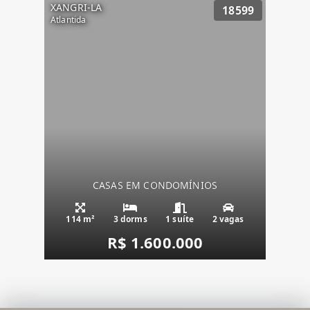
XANGRI-LA
18599
Atlantida
CASAS EM CONDOMÍNIOS
114 m²
3 dorms
1 suíte
2 vagas
R$ 1.600.000