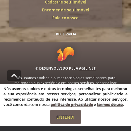
Cadastre seu imóvel
Encomende seu imóvel
Fale conosco
CRECI
24034
© DESENVOLVIDO PELA
AGIL.NET
Nós usamos cookies e outras tecnologias semelhantes para
melhorar a sua experiência em nossos serviços, personalizar
publicidade e recomendar conteúdo de seu interesse. Ao utilizar
Nós usamos cookies e outras tecnologias semelhantes para melhorar
nossos serviços, você concorda com nossa política de privacidade e
a sua experiência em nossos serviços, personalizar publicidade e
termos de uso.
recomendar conteúdo de seu interesse. Ao utilizar nossos serviços,
você concorda com nossa
política de privacidade
e
termos de uso
.
Política de Privacidade
Termos de uso
ENTENDI