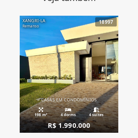
XANGRI-LA
18997
Remanso
CASAS EM CONDOMÍNIOS
198 m²
4 dorms
4 suítes
R$ 1.990.000