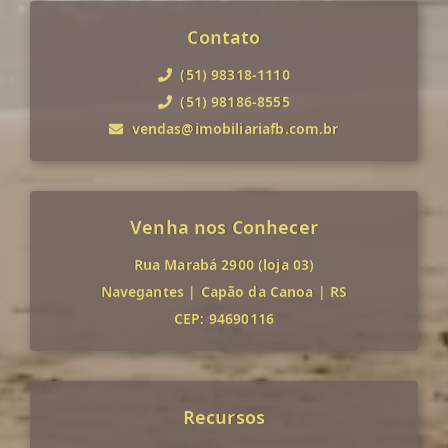
Contato
(51) 98318-1110
(51) 98186-8555
vendas@imobiliariafb.com.br
Venha nos Conhecer
Rua Marabá 2900 (loja 03)
Navegantes
|
Capão da Canoa
|
RS
CEP: 94690116
Recursos