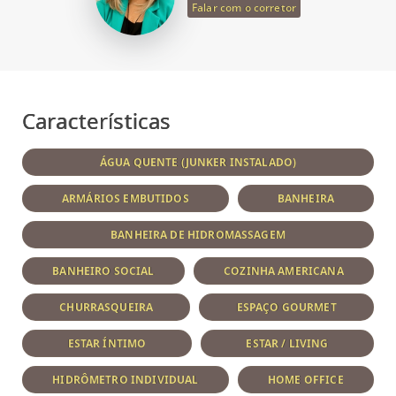
Falar com o corretor
Características
ÁGUA QUENTE (JUNKER INSTALADO)
ARMÁRIOS EMBUTIDOS
BANHEIRA
BANHEIRA DE HIDROMASSAGEM
BANHEIRO SOCIAL
COZINHA AMERICANA
CHURRASQUEIRA
ESPAÇO GOURMET
ESTAR ÍNTIMO
ESTAR / LIVING
HIDRÔMETRO INDIVIDUAL
HOME OFFICE