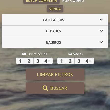
BUSCA COMPLETA
POR CÓDIGO
VENDA
CATEGORIAS
CIDADES
BAIRROS
Dormitórios
Vagas
1
2
3
4
+
1
2
3
4
+
LIMPAR FILTROS
BUSCAR