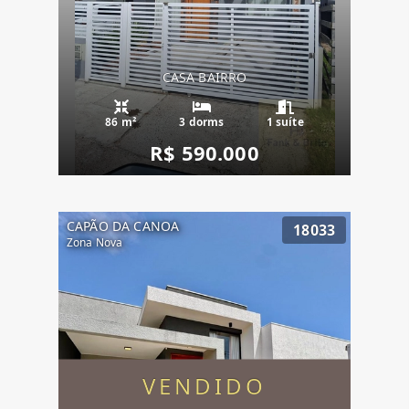
CASA BAIRRO
86 m²
3 dorms
1 suíte
R$ 590.000
CAPÃO DA CANOA
18033
Zona Nova
VENDIDO