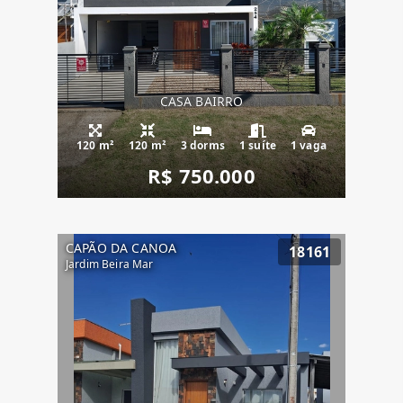
CASA BAIRRO
120 m²
120 m²
3 dorms
1 suíte
1 vaga
R$ 750.000
CAPÃO DA CANOA
18161
Jardim Beira Mar