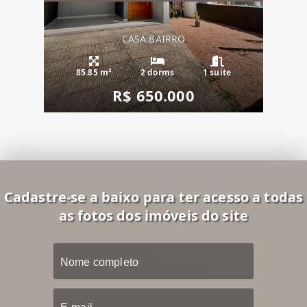
CASA BAIRRO
85.85 m²
2 dorms
1 suíte
R$ 650.000
Cadastre-se a baixo para ter acesso a todas
as fotos dos imóveis do site