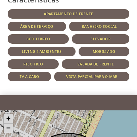
APARTAMENTO DE FRENTE
ÁREA DE SERVIÇO
BANHEIRO SOCIAL
BOX TÉRREO
ELEVADOR
LIVING 2 AMBIENTES
MOBILIADO
PISO FRIO
SACADA DE FRENTE
TV A CABO
VISTA PARCIAL PARA O MAR
+
−