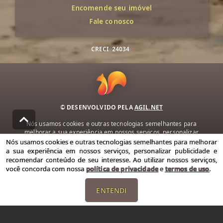
Encomende seu imóvel
Fale conosco
CRECI
24034
© DESENVOLVIDO PELA
AGIL.NET
Nós usamos cookies e outras tecnologias semelhantes para
melhorar a sua experiência em nossos serviços, personalizar
publicidade e recomendar conteúdo de seu interesse. Ao utilizar
Nós usamos cookies e outras tecnologias semelhantes para melhorar
nossos serviços, você concorda com nossa política de privacidade e
a sua experiência em nossos serviços, personalizar publicidade e
termos de uso.
recomendar conteúdo de seu interesse. Ao utilizar nossos serviços,
você concorda com nossa
política de privacidade
e
termos de uso
.
Política de Privacidade
Termos de uso
ENTENDI