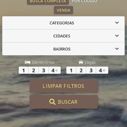
BUSCA COMPLETA
POR CÓDIGO
VENDA
CATEGORIAS
CIDADES
BAIRROS
Dormitórios
Vagas
1
2
3
4
+
1
2
3
4
+
LIMPAR FILTROS
BUSCAR