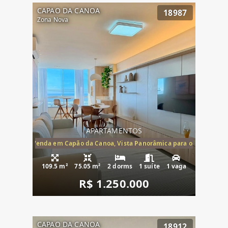
CAPAO DA CANOA
18987
Zona Nova
APARTAMENTOS
ira-Mar à Venda em Capão da Canoa, Vista Panorâmica para o Mar, 2 Dormi
109.5 m²
75.05 m²
2 dorms
1 suíte
1 vaga
R$ 1.250.000
CAPAO DA CANOA
18912