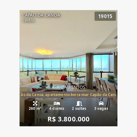
CAPAO DA CANOA
19015
Centro
APARTAMENTOS
te mar Capão da Canoa, apartamento beira mar Capão da Canoa, aparta
260 m²
4 dorms
2 suítes
3 vagas
R$ 3.800.000