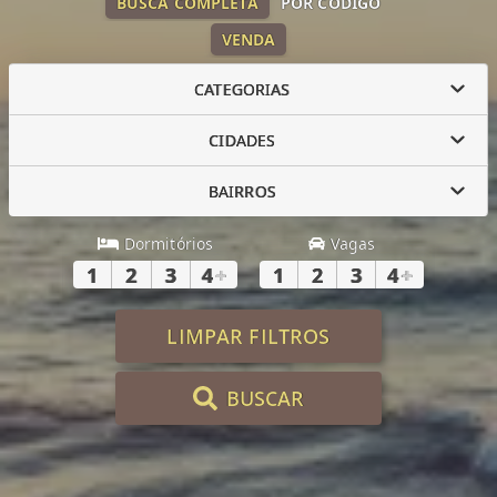
BUSCA COMPLETA
POR CÓDIGO
VENDA
CATEGORIAS
CIDADES
BAIRROS
Dormitórios
Vagas
1
2
3
4
+
1
2
3
4
+
LIMPAR FILTROS
BUSCAR