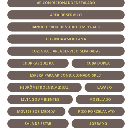
AR-CONDICIONADO INSTALADO
ÁREA DE SERVIÇO
BANHO C/ BOX DE VIDRO TEMPERADO
COZINHA AMERICANA
COZINHA E ÁREA SERVIÇO SEPARADAS
CHURRASQUEIRA
CUBA DUPLA
ESPERA PARA AR CONDICIONADO SPLIT
HIDRÔMETRO INDIVIDUAL
LAVABO
LIVING 3 AMBIENTES
MOBILIADO
MÓVEIS SOB MEDIDA
PISO PORCELANATO
SALA DE ESTAR
SOBRADO