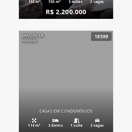
150 m²
150 m²
3 suítes
2 vagas
R$ 2.200.000
XANGRI-LA
18599
Atlantida
CASAS EM CONDOMÍNIOS
114 m²
3 dorms
1 suíte
2 vagas