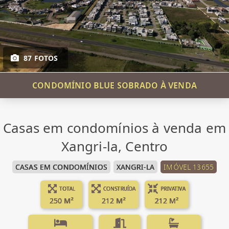
87 FOTOS
CONDOMÍNIO BLUE SOBRADO À VENDA
Casas em condomínios à venda em
Xangri-la, Centro
CASAS EM CONDOMÍNIOS
XANGRI-LA
IMÓVEL 13655
TOTAL
CONSTRUÍDA
PRIVATIVA
250 M²
212 M²
212 M²