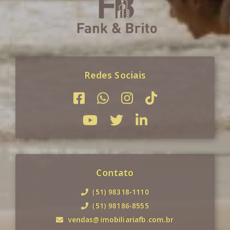
Redes Sociais
Contato
(51) 98318-1110
(51) 98186-8555
vendas@imobiliariafb.com.br