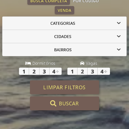
BUSCA COMPLETA
POR CÓDIGO
VENDA
CATEGORIAS
CIDADES
BAIRROS
Dormitórios
Vagas
1
2
3
4
+
1
2
3
4
+
LIMPAR FILTROS
BUSCAR