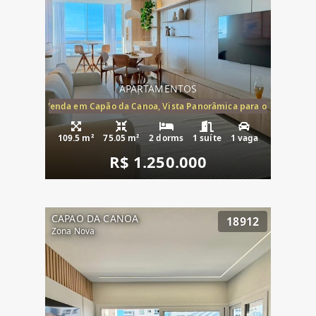
APARTAMENTOS
ira-Mar à Venda em Capão da Canoa, Vista Panorâmica para o Mar, 2 Dormi
109.5 m²
75.05 m²
2 dorms
1 suíte
1 vaga
R$ 1.250.000
CAPAO DA CANOA
18912
Zona Nova