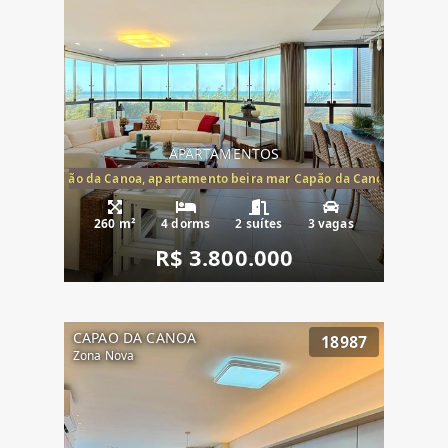
APARTAMENTOS
te mar Capão da Canoa, apartamento beira mar Capão da Canoa, aparta
260 m²
4 dorms
2 suítes
3 vagas
R$ 3.800.000
CAPAO DA CANOA
18987
Zona Nova