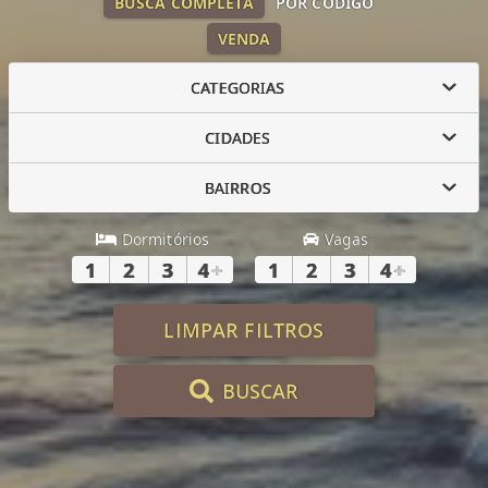
BUSCA COMPLETA
POR CÓDIGO
VENDA
CATEGORIAS
CIDADES
BAIRROS
Dormitórios
Vagas
1
2
3
4
+
1
2
3
4
+
LIMPAR FILTROS
BUSCAR