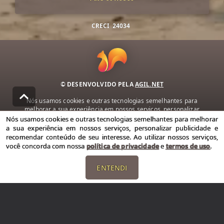
CRECI
24034
© DESENVOLVIDO PELA
AGIL.NET
Nós usamos cookies e outras tecnologias semelhantes para
melhorar a sua experiência em nossos serviços, personalizar
publicidade e recomendar conteúdo de seu interesse. Ao utilizar
Nós usamos cookies e outras tecnologias semelhantes para melhorar
nossos serviços, você concorda com nossa política de privacidade e
a sua experiência em nossos serviços, personalizar publicidade e
termos de uso.
recomendar conteúdo de seu interesse. Ao utilizar nossos serviços,
você concorda com nossa
política de privacidade
e
termos de uso
.
Política de Privacidade
Termos de uso
ENTENDI