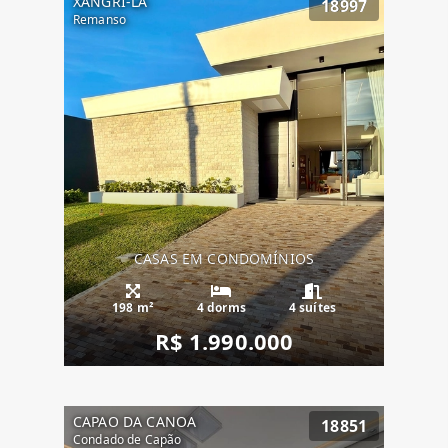
XANGRI-LA
18997
Remanso
CASAS EM CONDOMÍNIOS
198 m²
4 dorms
4 suítes
R$ 1.990.000
CAPAO DA CANOA
18851
Condado de Capão