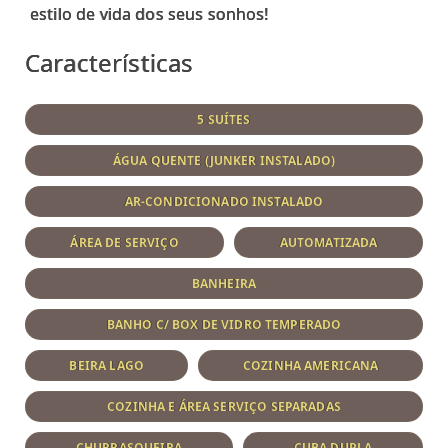
Características
5 SUÍTES
ÁGUA QUENTE (JUNKER INSTALADO)
AR-CONDICIONADO INSTALADO
ÁREA DE SERVIÇO
AUTOMATIZADA
BANHEIRA
BANHO C/ BOX DE VIDRO TEMPERADO
BEIRA LAGO
COZINHA AMERICANA
COZINHA E ÁREA SERVIÇO SEPARADAS
CHURRASQUEIRA
CUBA DUPLA