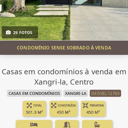
29 FOTOS
CONDOMÍNIO SENSE SOBRADO À VENDA
Casas em condomínios à venda em
Xangri-la, Centro
CASAS EM CONDOMÍNIOS
XANGRI-LA
IMÓVEL 12763
TOTAL
CONSTRUÍDA
PRIVATIVA
501.3 M²
450 M²
450 M²