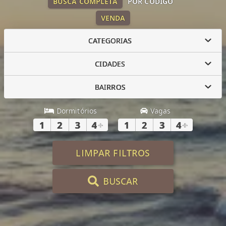
BUSCA COMPLETA
POR CÓDIGO
VENDA
CATEGORIAS
CIDADES
BAIRROS
Dormitórios
Vagas
1
2
3
4
+
1
2
3
4
+
LIMPAR FILTROS
BUSCAR