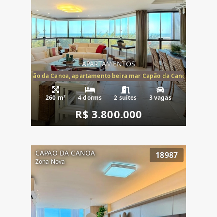
APARTAMENTOS
te mar Capão da Canoa, apartamento beira mar Capão da Canoa, aparta
260 m²
4 dorms
2 suítes
3 vagas
R$ 3.800.000
CAPAO DA CANOA
18987
Zona Nova