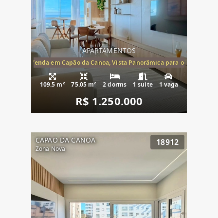
APARTAMENTOS
ira-Mar à Venda em Capão da Canoa, Vista Panorâmica para o Mar, 2 Dormi
109.5 m²
75.05 m²
2 dorms
1 suíte
1 vaga
R$ 1.250.000
CAPAO DA CANOA
18912
Zona Nova