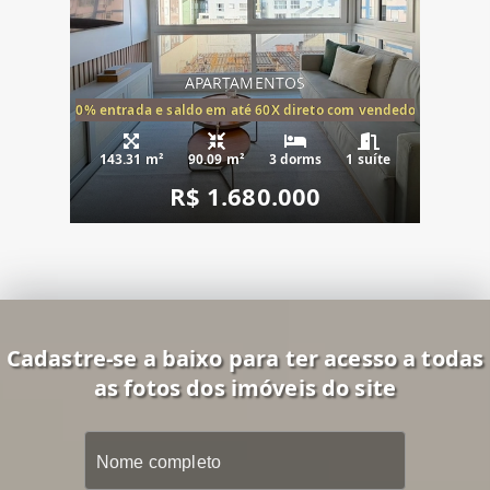
APARTAMENTOS
20% entrada e saldo em até 60X direto com vendedor
143.31 m²
90.09 m²
3 dorms
1 suíte
R$ 1.680.000
Cadastre-se a baixo para ter acesso a todas
as fotos dos imóveis do site