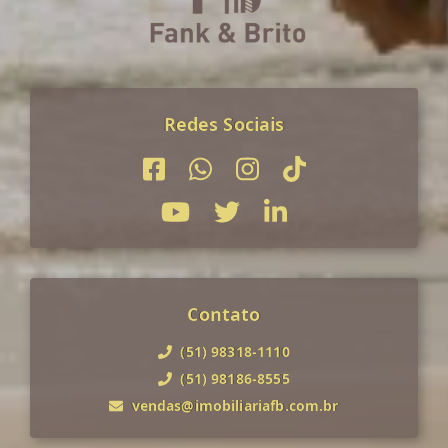
Redes Sociais
Contato
(51) 98318-1110
(51) 98186-8555
vendas@imobiliariafb.com.br