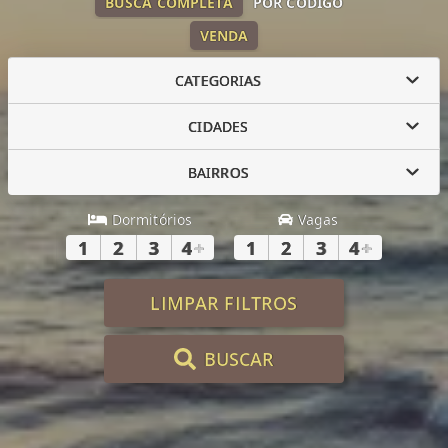
BUSCA COMPLETA
POR CÓDIGO
VENDA
CATEGORIAS
CIDADES
BAIRROS
Dormitórios
Vagas
1
2
3
4
+
1
2
3
4
+
LIMPAR FILTROS
BUSCAR