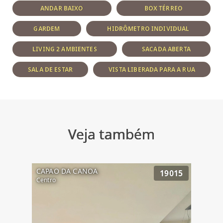
ANDAR BAIXO
BOX TÉRREO
GARDEM
HIDRÔMETRO INDIVIDUAL
LIVING 2 AMBIENTES
SACADA ABERTA
SALA DE ESTAR
VISTA LIBERADA PARA A RUA
Veja também
CAPAO DA CANOA
19015
Centro