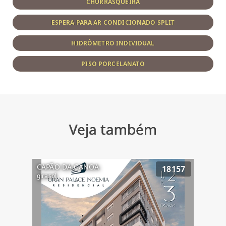
CHURRASQUEIRA
ESPERA PARA AR CONDICIONADO SPLIT
HIDRÔMETRO INDIVIDUAL
PISO PORCELANATO
Veja também
CAPÃO DA CANOA
18157
girasol