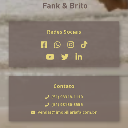
Redes Sociais
Contato
(51) 98318-1110
(51) 98186-8555
vendas@imobiliariafb.com.br