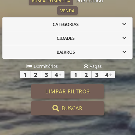
BUSCA COMPLETA
POR CÓDIGO
VENDA
CATEGORIAS
CIDADES
BAIRROS
Dormitórios
Vagas
1
2
3
4
+
1
2
3
4
+
LIMPAR FILTROS
BUSCAR