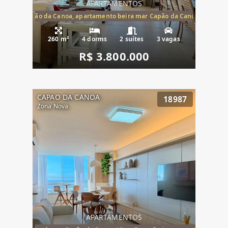
APARTAMENTOS
te mar Capão da Canoa, apartamento beira mar Capão da Canoa, aparta
260 m²
4 dorms
2 suítes
3 vagas
R$ 3.800.000
CAPAO DA CANOA
18987
Zona Nova
APARTAMENTOS