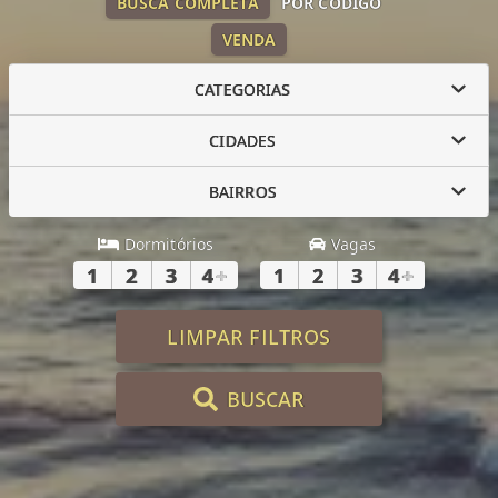
BUSCA COMPLETA
POR CÓDIGO
VENDA
CATEGORIAS
CIDADES
BAIRROS
Dormitórios
Vagas
1
2
3
4
+
1
2
3
4
+
LIMPAR FILTROS
BUSCAR