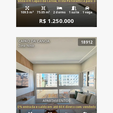
ira-Mar à Venda em Capão da Canoa, Vista Panorâmica para o Mar, 2 Dormi
109.5 m²
75.05 m²
2 dorms
1 suíte
1 vaga
R$ 1.250.000
CAPAO DA CANOA
18912
Zona Nova
APARTAMENTOS
20% entrada e saldo em até 60X direto com vendedor