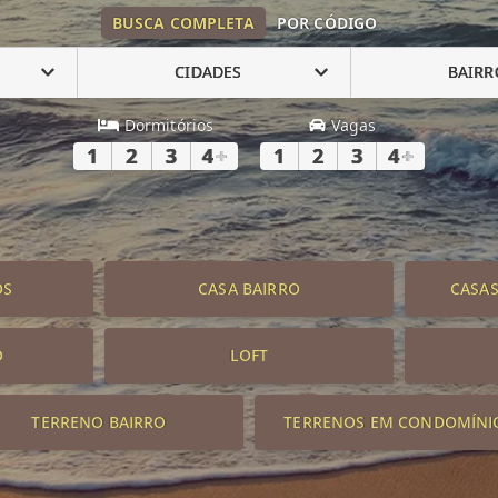
BUSCA COMPLETA
POR CÓDIGO
CIDADES
BAIRR
Dormitórios
Vagas
1
2
3
4
+
1
2
3
4
+
OS
CASA BAIRRO
CASA
O
LOFT
TERRENO BAIRRO
TERRENOS EM CONDOMÍNI