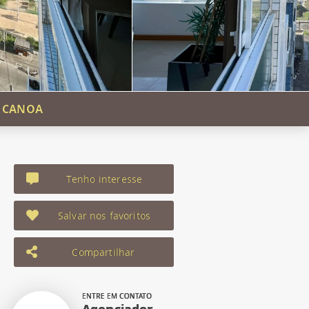
A CANOA
Tenho interesse
Salvar nos favoritos
Compartilhar
ENTRE EM CONTATO
Agenciador