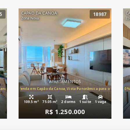
CAPAO DA CANOA
C
5
18987
Zona Nova
Zo
APARTAMENTOS
Canoa, apartamento à venda Cap
ira-Mar à Venda em Capão da Canoa, Vista Panorâmica para o Mar, 2 Dormi
20%
109.5 m²
75.05 m²
2 dorms
1 suíte
1 vaga
R$ 1.250.000