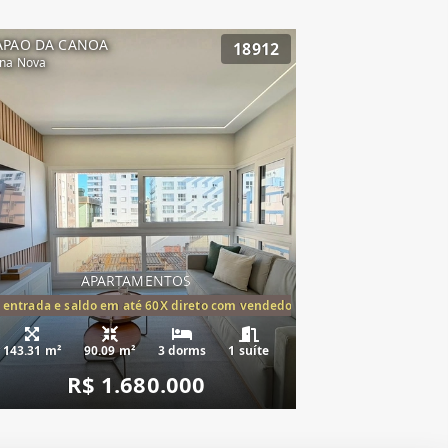
APAO DA CANOA
18912
na Nova
APARTAMENTOS
tórios,(1suíte)
 entrada e saldo em até 60X direto com vendedor
143.31 m²
90.09 m²
3 dorms
1 suíte
R$ 1.680.000