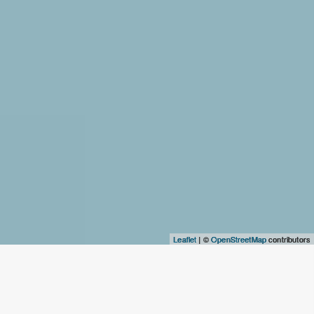
Leaflet
| ©
OpenStreetMap
contributors