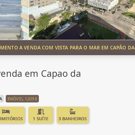
MENTO A VENDA COM VISTA PARA O MAR EM CAPÃO D
venda em Capao da
A
IMÓVEL 12098
RMITÓRIOS
1 SUÍTE
3 BANHEIROS