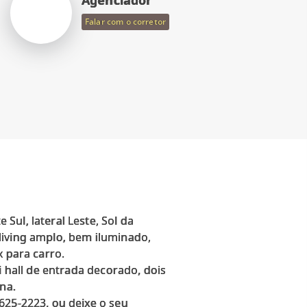
Falar com o corretor
ul, lateral Leste, Sol da
living amplo, bem iluminado,
x para carro.
i hall de entrada decorado, dois
na.
625-2223, ou deixe o seu