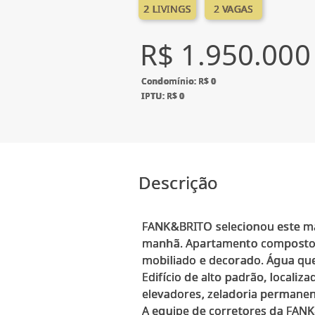
2 LIVINGS
2 VAGAS
R$ 1.950.000
Condomínio: R$ 0
IPTU: R$ 0
Descrição
FANK&BRITO selecionou este mara
manhã. Apartamento composto po
mobiliado e decorado. Água quen
Edifício de alto padrão, locali
elevadores, zeladoria permanent
A equipe de corretores da FANK&