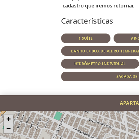
Características
1 SUÍTE
AR-
BANHO C/ BOX DE VIDRO TEMPER
HIDRÔMETRO INDIVIDUAL
SACADA DE
APARTA
+
−