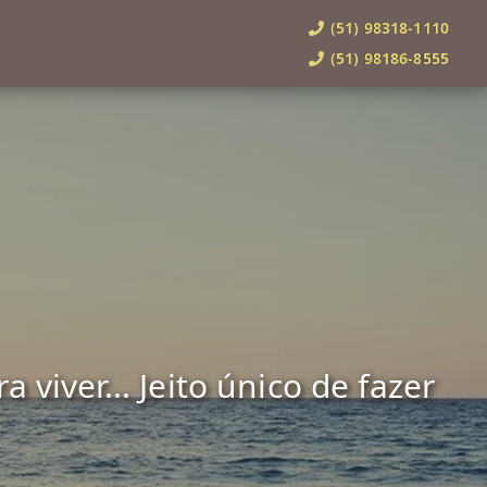
(51) 98318-1110
(51) 98186-8555
viver... Jeito único de fazer