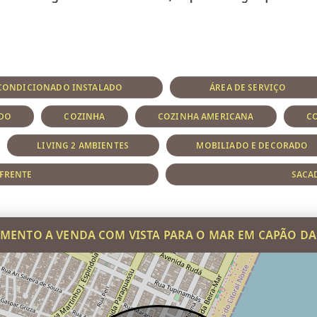
CONDICIONADO INSTALADO
ÁREA DE SERVIÇO
ADO
COZINHA
COZINHA AMERICANA
CO
LIVING 2 AMBIENTES
MOBILIADO E DECORADO
 FRENTE
SACA
MENTO A VENDA COM VISTA PARA O MAR EM CAPÃO D