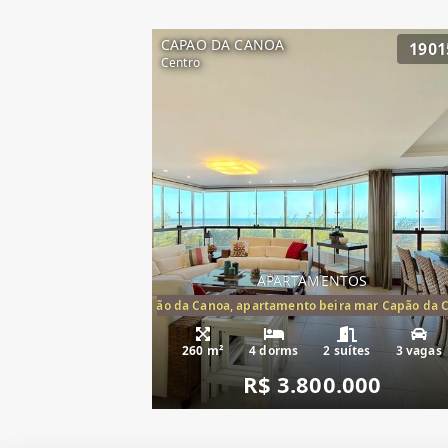
CAPAO DA CANOA
1901
Centro
APARTAMENTOS
artamento frente mar Capão da Canoa, apartamento beira mar Capão da 
Apartamento Be
260 m²
4 dorms
2 suítes
3 vagas
R$ 3.800.000