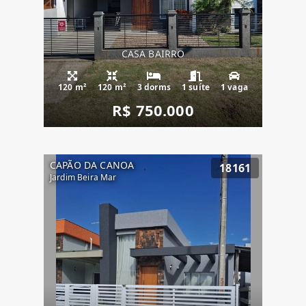
CASA BAIRRO
120 m²
120 m²
3 dorms
1 suíte
1 vaga
R$ 750.000
CAPÃO DA CANOA
18161
Jardim Beira Mar