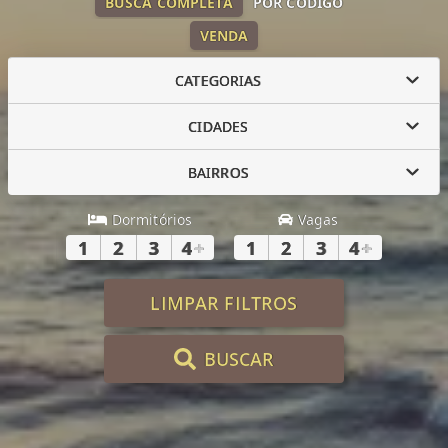
BUSCA COMPLETA
POR CÓDIGO
VENDA
CATEGORIAS
CIDADES
BAIRROS
Dormitórios
Vagas
1
2
3
4
+
1
2
3
4
+
LIMPAR FILTROS
BUSCAR