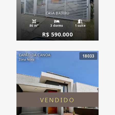
CASA BAIRRO
86 m²
3 dorms
1 suíte
R$ 590.000
CAPÃO DA CANOA
18033
Zona Nova
VENDIDO