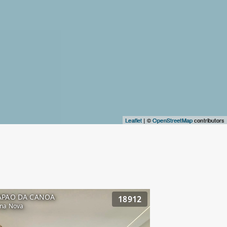
Leaflet
| ©
OpenStreetMap
contributors
APAO DA CANOA
18912
na Nova