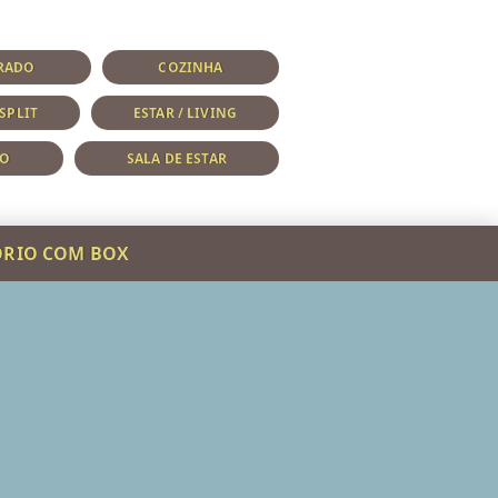
ERADO
COZINHA
SPLIT
ESTAR / LIVING
DO
SALA DE ESTAR
ÓRIO COM BOX