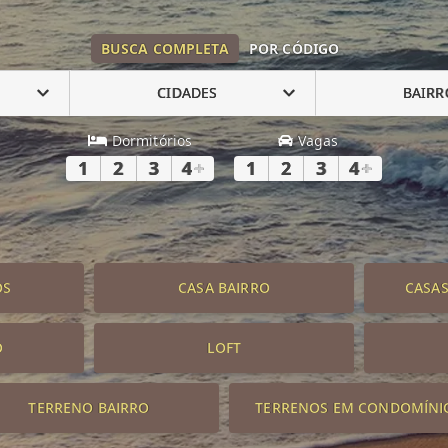
BUSCA COMPLETA
POR CÓDIGO
CIDADES
BAIRR
Dormitórios
Vagas
1
2
3
4
+
1
2
3
4
+
OS
CASA BAIRRO
CASA
O
LOFT
TERRENO BAIRRO
TERRENOS EM CONDOMÍNI