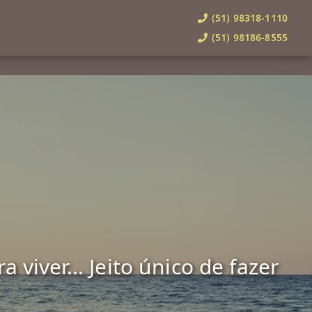
(51) 98318-1110
(51) 98186-8555
viver... Jeito único de fazer