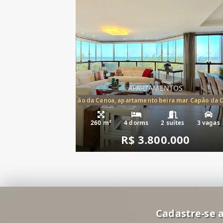
APARTAMENTOS
artamento frente mar Capão da Canoa, apartamento beira mar Capão da 
Apartamento Be
260 m²
4 dorms
2 suítes
3 vagas
R$ 3.800.000
Cadastre-se a