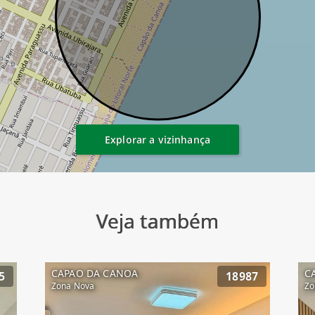
Explorar a vizinhança
Veja também
CAPAO DA CANOA
C
5
18987
Zona Nova
Zo