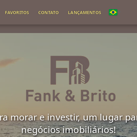
FAVORITOS
CONTATO
LANÇAMENTOS
(51) 98318-1110
(51) 98186-8555
 morar e investir, um lugar para 
negócios imobiliários!