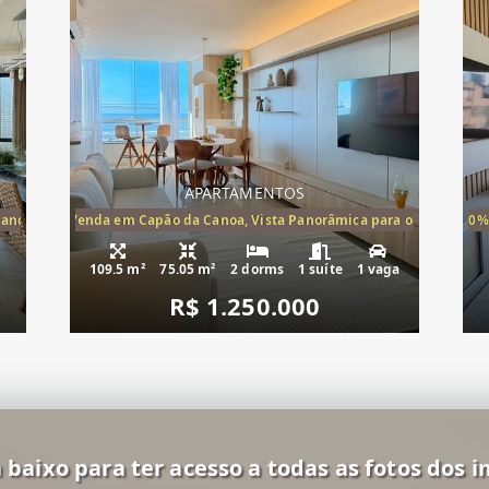
APARTAMENTOS
Canoa, apartamento à venda Cap
ira-Mar à Venda em Capão da Canoa, Vista Panorâmica para o Mar, 2 Dormi
20%
109.5 m²
75.05 m²
2 dorms
1 suíte
1 vaga
R$ 1.250.000
 baixo para ter acesso a todas as fotos dos i