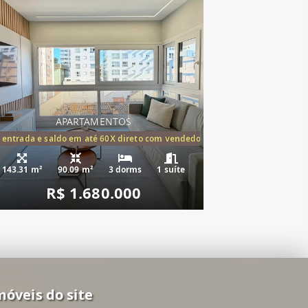
APARTAMENTOS
tórios,(1suíte)
 entrada e saldo em até 60X direto com vendedor
143.31 m²
90.09 m²
3 dorms
1 suíte
R$ 1.680.000
móveis do site