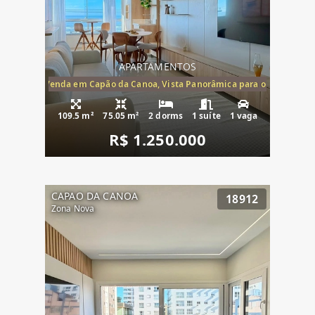
APARTAMENTOS
ira-Mar à Venda em Capão da Canoa, Vista Panorâmica para o Mar, 2 Dormi
109.5 m²
75.05 m²
2 dorms
1 suíte
1 vaga
R$ 1.250.000
CAPAO DA CANOA
18912
Zona Nova