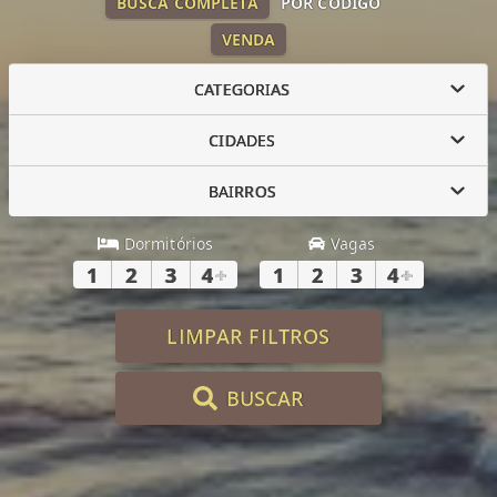
BUSCA COMPLETA
POR CÓDIGO
VENDA
CATEGORIAS
CIDADES
BAIRROS
Dormitórios
Vagas
1
2
3
4
+
1
2
3
4
+
LIMPAR FILTROS
BUSCAR