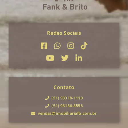
Redes Sociais
Contato
(51) 98318-1110
(51) 98186-8555
vendas@imobiliariafb.com.br