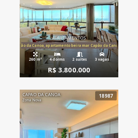
APARTAMENTOS
te mar Capão da Canoa, apartamento beira mar Capão da Canoa, aparta
260 m²
4 dorms
2 suítes
3 vagas
R$ 3.800.000
CAPAO DA CANOA
18987
Zona Nova