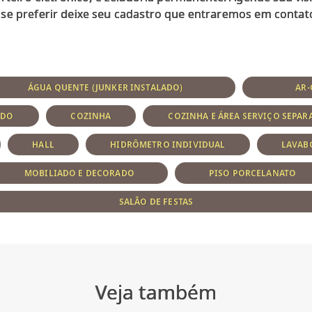
ÁGUA QUENTE (JUNKER INSTALADO)
AR
ADO
COZINHA
COZINHA E ÁREA SERVIÇO SEPAR
HALL
HIDRÔMETRO INDIVIDUAL
LAVAB
MOBILIADO E DECORADO
PISO PORCELANATO
SALÃO DE FESTAS
Veja também