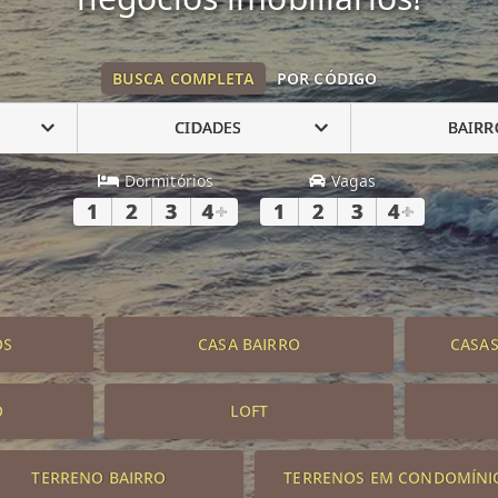
BUSCA COMPLETA
POR CÓDIGO
CIDADES
BAIRR
Dormitórios
Vagas
1
2
3
4
+
1
2
3
4
+
OS
CASA BAIRRO
CASA
O
LOFT
TERRENO BAIRRO
TERRENOS EM CONDOMÍNI