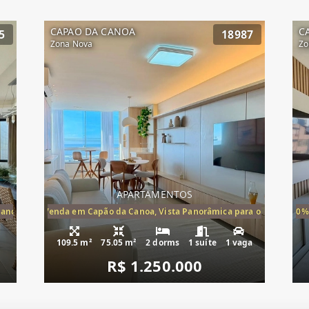
CAPAO DA CANOA
C
5
18987
Zona Nova
Zo
APARTAMENTOS
Canoa, apartamento à venda Cap
ira-Mar à Venda em Capão da Canoa, Vista Panorâmica para o Mar, 2 Dormi
20%
109.5 m²
75.05 m²
2 dorms
1 suíte
1 vaga
R$ 1.250.000