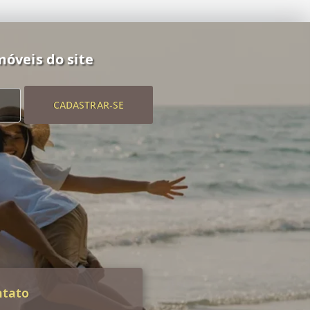
móveis do site
CADASTRAR-SE
ntato