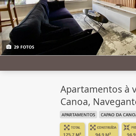
29 FOTOS
Apartamentos à 
Canoa, Navegant
APARTAMENTOS
CAPAO DA CANO
TOTAL
CONSTRUÍDA
PR
125.7 M²
94.9 M²
94.9