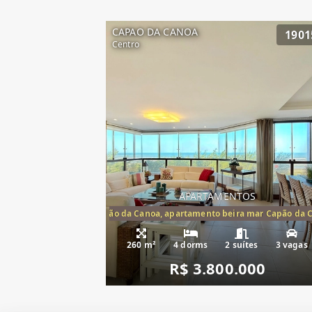
CAPAO DA CANOA
1901
Centro
APARTAMENTOS
artamento frente mar Capão da Canoa, apartamento beira mar Capão da 
Apartamento Be
260 m²
4 dorms
2 suítes
3 vagas
R$ 3.800.000