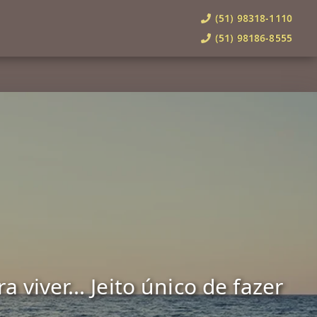
(51) 98318-1110
(51) 98186-8555
viver... Jeito único de fazer