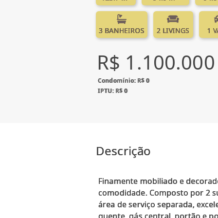
3 BANHEIROS
2 LIVINGS
1 
R$ 1.100.000
Condomínio: R$ 0
IPTU: R$ 0
Descrição
Finamente mobiliado e decorado,
comodidade. Composto por 2 suí
área de serviço separada, excele
quente, gás central, portão e p