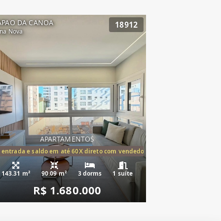
APAO DA CANOA
18912
na Nova
APARTAMENTOS
tórios,(1suíte)
 entrada e saldo em até 60X direto com vendedor
143.31 m²
90.09 m²
3 dorms
1 suíte
R$ 1.680.000