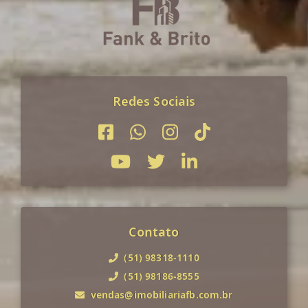
Redes Sociais
Contato
(51) 98318-1110
(51) 98186-8555
vendas@imobiliariafb.com.br