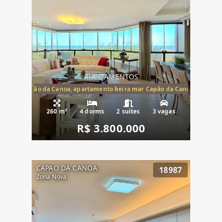
APARTAMENTOS
te mar Capão da Canoa, apartamento beira mar Capão da Canoa, aparta
260 m²
4 dorms
2 suítes
3 vagas
R$ 3.800.000
CAPAO DA CANOA
18987
Zona Nova