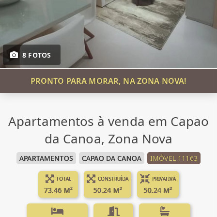
8 FOTOS
PRONTO PARA MORAR, NA ZONA NOVA!
Apartamentos à venda em Capao
da Canoa, Zona Nova
APARTAMENTOS
CAPAO DA CANOA
IMÓVEL 11163
TOTAL
CONSTRUÍDA
PRIVATIVA
73.46 M²
50.24 M²
50.24 M²