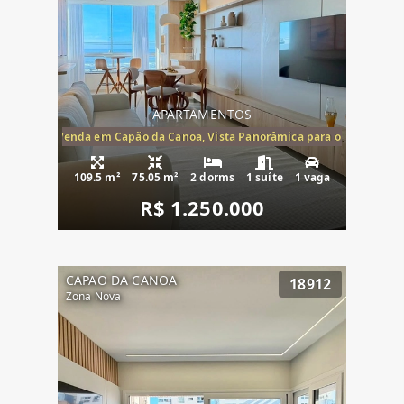
APARTAMENTOS
ira-Mar à Venda em Capão da Canoa, Vista Panorâmica para o Mar, 2 Dormi
109.5 m²
75.05 m²
2 dorms
1 suíte
1 vaga
R$ 1.250.000
CAPAO DA CANOA
18912
Zona Nova