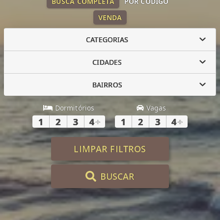
BUSCA COMPLETA
POR CÓDIGO
VENDA
CATEGORIAS
CIDADES
BAIRROS
Dormitórios
Vagas
1
2
3
4
+
1
2
3
4
+
LIMPAR FILTROS
BUSCAR