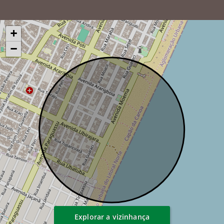
+
−
Explorar a vizinhança