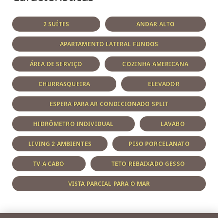
2 SUÍTES
ANDAR ALTO
APARTAMENTO LATERAL FUNDOS
ÁREA DE SERVIÇO
COZINHA AMERICANA
CHURRASQUEIRA
ELEVADOR
ESPERA PARA AR CONDICIONADO SPLIT
HIDRÔMETRO INDIVIDUAL
LAVABO
LIVING 2 AMBIENTES
PISO PORCELANATO
TV A CABO
TETO REBAIXADO GESSO
VISTA PARCIAL PARA O MAR