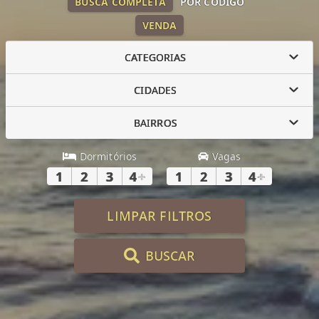
BUSCA COMPLETA
POR CÓDIGO
VENDA
CATEGORIAS
CIDADES
BAIRROS
Dormitórios
Vagas
1
2
3
4
+
1
2
3
4
+
LIMPAR FILTROS
BUSCAR