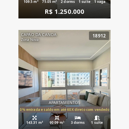
109.5 m²
75.05 m²
2 dorms
1 suíte
1 vaga
R$ 1.250.000
CAPAO DA CANOA
18912
Zona Nova
APARTAMENTOS
20% entrada e saldo em até 60X direto com vendedor
143.31 m²
90.09 m²
3 dorms
1 suíte