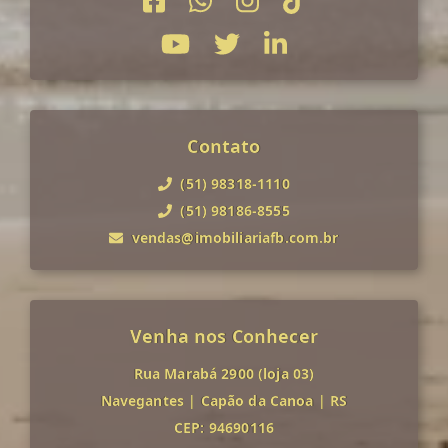
Contato
(51) 98318-1110
(51) 98186-8555
vendas@imobiliariafb.com.br
Venha nos Conhecer
Rua Marabá 2900 (loja 03)
Navegantes
|
Capão da Canoa
|
RS
CEP: 94690116