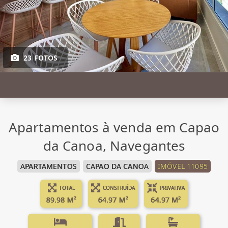
23 FOTOS
Apartamentos à venda em Capao
da Canoa, Navegantes
APARTAMENTOS
CAPAO DA CANOA
IMÓVEL 11095
TOTAL
CONSTRUÍDA
PRIVATIVA
89.98 M²
64.97 M²
64.97 M²