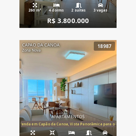
260 m²
4 dorms
2 suítes
3 vagas
R$ 3.800.000
CAPAO DA CANOA
18987
Zona Nova
APARTAMENTOS
ira-Mar à Venda em Capão da Canoa, Vista Panorâmica para o Mar, 2 Dormi