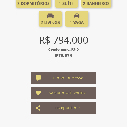
2 DORMITÓRIOS
1 SUÍTE
2 BANHEIROS
2 LIVINGS
1 VAGA
R$ 794.000
Condomínio: R$ 0
IPTU: R$ 0
Tenho interesse
Salvar nos favoritos
Compartilhar