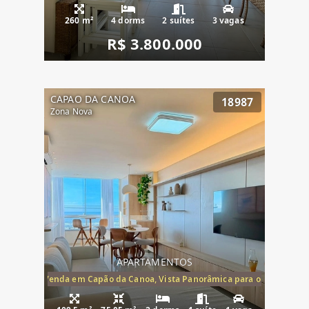
260 m²
4 dorms
2 suítes
3 vagas
R$ 3.800.000
CAPAO DA CANOA
18987
Zona Nova
APARTAMENTOS
ira-Mar à Venda em Capão da Canoa, Vista Panorâmica para o Mar, 2 Dormi