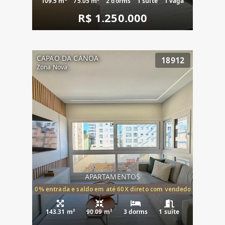
109.5 m²
75.05 m²
2 dorms
1 suíte
1 vaga
R$ 1.250.000
CAPAO DA CANOA
18912
Zona Nova
APARTAMENTOS
20% entrada e saldo em até 60X direto com vendedor
143.31 m²
90.09 m²
3 dorms
1 suíte