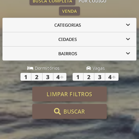
BUSCA COMPLETA
POR CÓDIGO
VENDA
CATEGORIAS
CIDADES
BAIRROS
Dormitórios
Vagas
1
2
3
4
+
1
2
3
4
+
LIMPAR FILTROS
BUSCAR