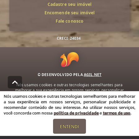
Cadastre seu imóvel
Encomende seu imóvel
Fale conosco
CRECI
24034
© DESENVOLVIDO PELA
AGIL.NET
Nós usamos cookies e outras tecnologias semelhantes para
melhorar a sua experiência em nossos serviços, personalizar
publicidade e recomendar conteúdo de seu interesse. Ao utilizar
Nós usamos cookies e outras tecnologias semelhantes para melhorar
nossos serviços, você concorda com nossa política de privacidade e
a sua experiência em nossos serviços, personalizar publicidade e
termos de uso.
recomendar conteúdo de seu interesse. Ao utilizar nossos serviços,
você concorda com nossa
política de privacidade
e
termos de uso
.
Política de Privacidade
Termos de uso
ENTENDI