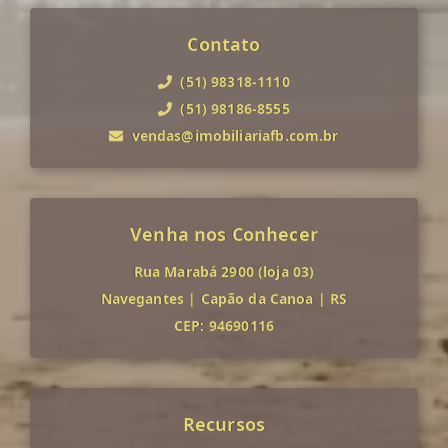
Contato
(51) 98318-1110
(51) 98186-8555
vendas@imobiliariafb.com.br
Venha nos Conhecer
Rua Marabá 2900 (loja 03)
Navegantes
|
Capão da Canoa
|
RS
CEP: 94690116
Recursos