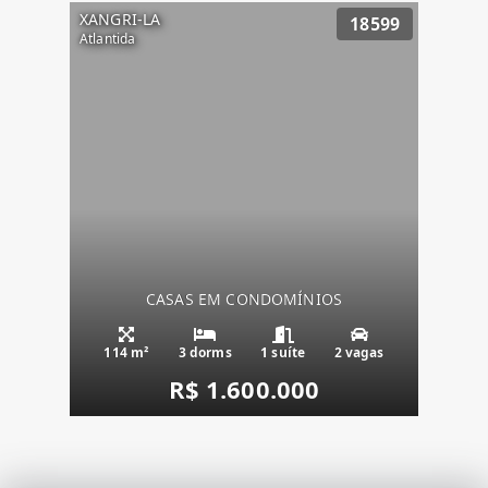
XANGRI-LA
18599
Atlantida
CASAS EM CONDOMÍNIOS
114 m²
3 dorms
1 suíte
2 vagas
R$ 1.600.000