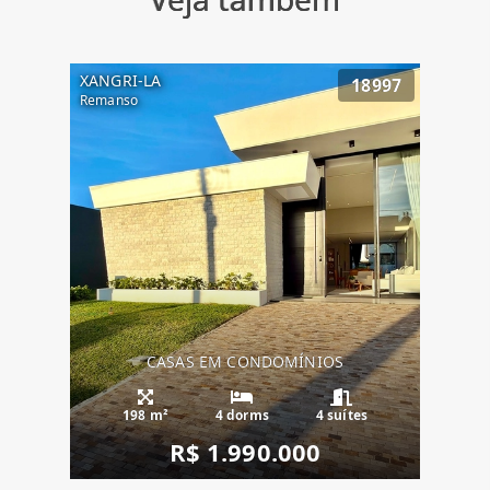
XANGRI-LA
18997
Remanso
CASAS EM CONDOMÍNIOS
198 m²
4 dorms
4 suítes
R$ 1.990.000