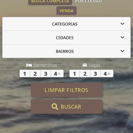
BUSCA COMPLETA
POR CÓDIGO
VENDA
CATEGORIAS
CIDADES
BAIRROS
Dormitórios
Vagas
1
2
3
4
+
1
2
3
4
+
LIMPAR FILTROS
BUSCAR