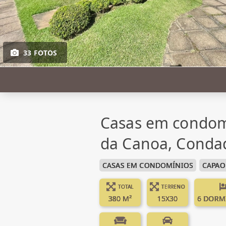
33 FOTOS
Casas em condom
da Canoa, Conda
CASAS EM CONDOMÍNIOS
CAPAO
TOTAL
TERRENO
380 M²
15X30
6 DORM