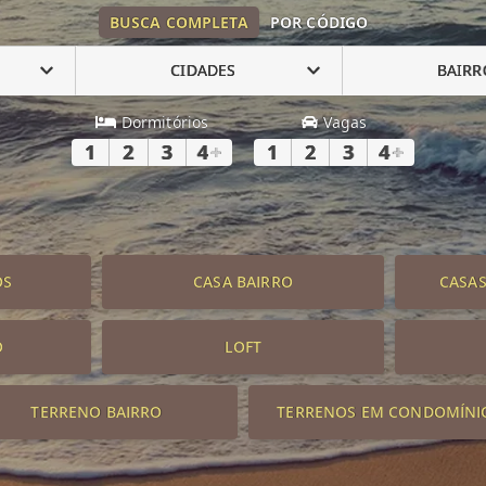
BUSCA COMPLETA
POR CÓDIGO
CIDADES
BAIRR
Dormitórios
Vagas
1
2
3
4
+
1
2
3
4
+
OS
CASA BAIRRO
CASA
O
LOFT
TERRENO BAIRRO
TERRENOS EM CONDOMÍNI