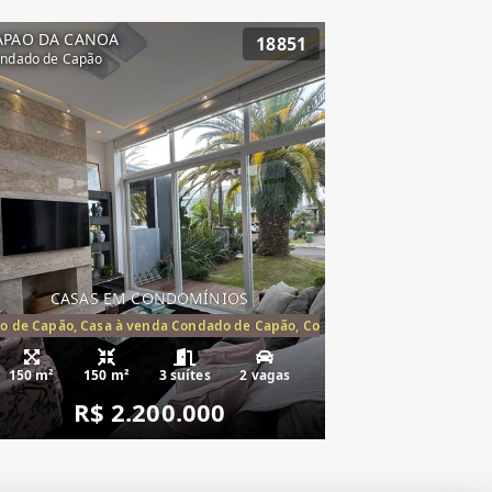
APAO DA CANOA
18851
ndado de Capão
CASAS EM CONDOMÍNIOS
o de Capão, Casa à venda Condado de Capão, Condomínio Condado de Ca
150 m²
150 m²
3 suítes
2 vagas
R$ 2.200.000