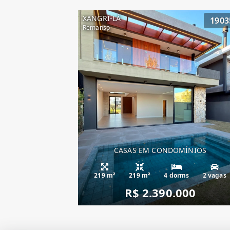
XANGRI-LÁ
1903
Remanso
CASAS EM CONDOMÍNIOS
219 m²
219 m²
4 dorms
2 vagas
R$ 2.390.000