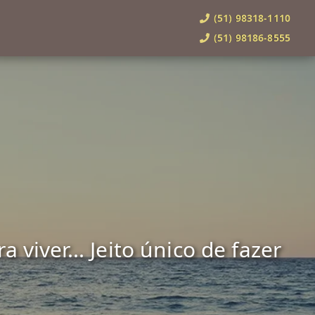
(51) 98318-1110
(51) 98186-8555
viver... Jeito único de fazer