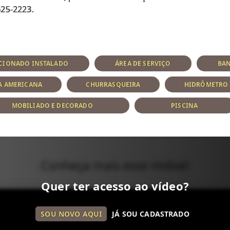
CIONADO INSTALADO
ÁREA DE SERVIÇO
BAN
A AMERICANA
CHURRASQUEIRA
HIDRÔMETRO 
MOBILIADO E DECORADO
PISCINA
Conheça mais esse imóvel
Quer ter acesso ao vídeo?
SOU NOVO AQUI
JÁ SOU CADASTRADO