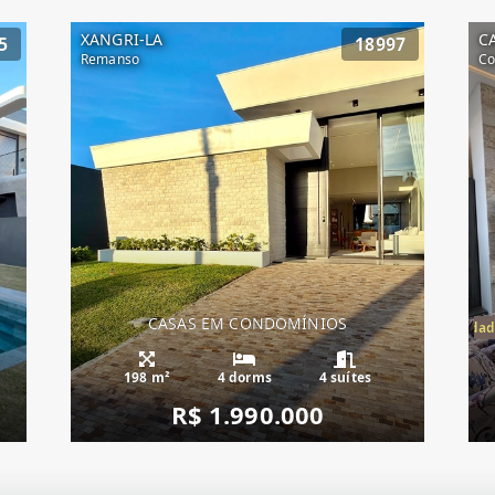
XANGRI-LA
C
5
18997
Remanso
Co
CASAS EM CONDOMÍNIOS
Casa Condado de Capão, Condad
198 m²
4 dorms
4 suítes
R$ 1.990.000