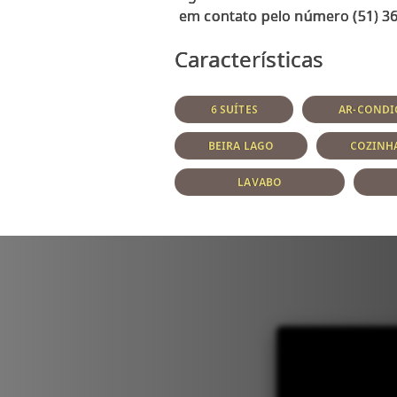
Características
6 SUÍTES
AR-CONDI
BEIRA LAGO
COZINH
LAVABO