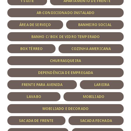
1 SUÍTE
APARTAMENTO DE FRENTE
AR-CONDICIONADO INSTALADO
ÁREA DE SERVIÇO
BANHEIRO SOCIAL
BANHO C/ BOX DE VIDRO TEMPERADO
BOX TÉRREO
COZINHA AMERICANA
CHURRASQUEIRA
DEPENDÊNCIA DE EMPREGADA
FRENTE PARA AVENIDA
LAREIRA
LAVABO
MOBILIADO
MOBILIADO E DECORADO
SACADA DE FRENTE
SACADA FECHADA