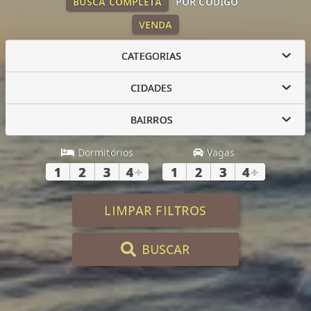
BUSCA COMPLETA
POR CÓDIGO
VENDA
CATEGORIAS
CIDADES
BAIRROS
Dormitórios
Vagas
1
2
3
4
+
1
2
3
4
+
LIMPAR FILTROS
BUSCAR