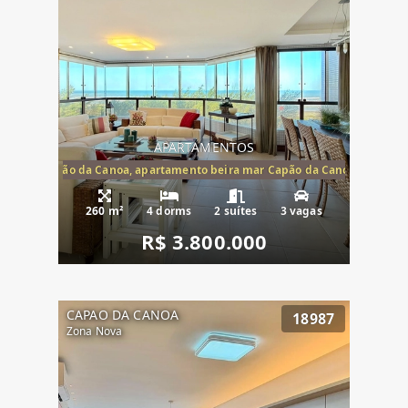
APARTAMENTOS
te mar Capão da Canoa, apartamento beira mar Capão da Canoa, aparta
260 m²
4 dorms
2 suítes
3 vagas
R$ 3.800.000
CAPAO DA CANOA
18987
Zona Nova