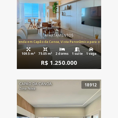
APARTAMENTOS
ira-Mar à Venda em Capão da Canoa, Vista Panorâmica para o Mar, 2 Dormi
109.5 m²
75.05 m²
2 dorms
1 suíte
1 vaga
R$ 1.250.000
CAPAO DA CANOA
18912
Zona Nova