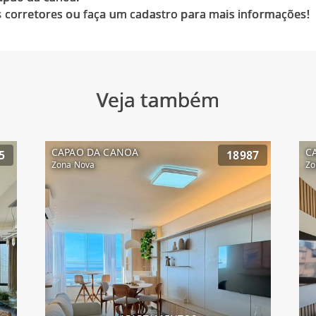
Veja também
CAPAO DA CANOA
C
5
18987
Zona Nova
Zo