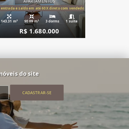
APARTAMENTOS
tórios,(1suíte)
 entrada e saldo em até 60X direto com vendedor
143.31 m²
90.09 m²
3 dorms
1 suíte
R$ 1.680.000
móveis do site
CADASTRAR-SE