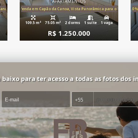
APARTAMENTOS
Canoa, apartamento à venda Cap
ira-Mar à Venda em Capão da Canoa, Vista Panorâmica para o Mar, 2 Dormi
20%
109.5 m²
75.05 m²
2 dorms
1 suíte
1 vaga
R$ 1.250.000
 baixo para ter acesso a todas as fotos dos i