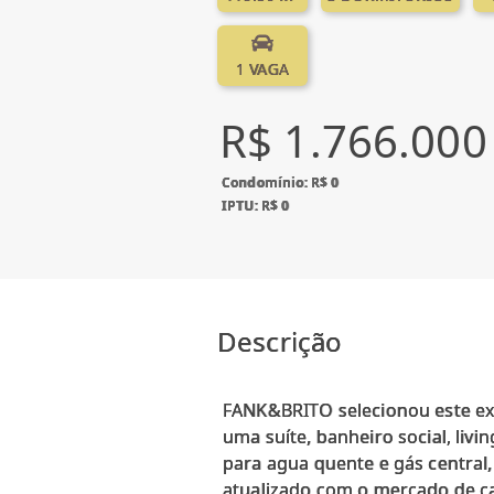
1 VAGA
R$ 1.766.000
Condomínio: R$ 0
IPTU: R$ 0
Descrição
FANK&BRITO selecionou este exc
uma suíte, banheiro social, liv
para agua quente e gás central
atualizado com o mercado de c