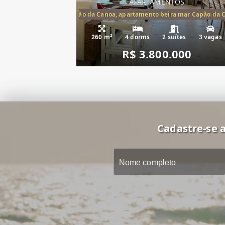
APARTAMENTOS
artamento frente mar Capão da Canoa, apartamento beira mar Capão da 
Apartamento Be
260 m²
4 dorms
2 suítes
3 vagas
R$ 3.800.000
Cadastre-se a