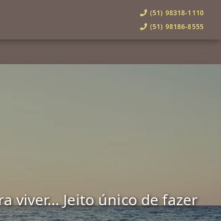
(51) 98318-1110
(51) 98186-8555
viver... Jeito único de fazer