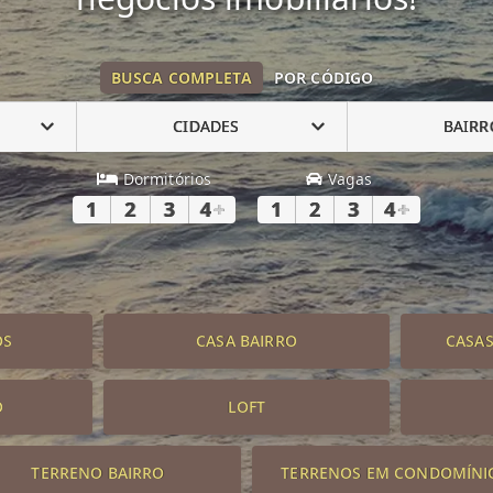
BUSCA COMPLETA
POR CÓDIGO
CIDADES
BAIRR
Dormitórios
Vagas
1
2
3
4
+
1
2
3
4
+
OS
CASA BAIRRO
CASA
O
LOFT
TERRENO BAIRRO
TERRENOS EM CONDOMÍNI