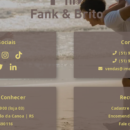
ociais
Co
(51) 
(51) 
vendas@imob
 Conhecer
Rec
00 (loja 03)
Cadastre
ão da Canoa
|
RS
Encomende
690116
Fale 