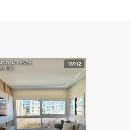
APAO DA CANOA
18912
na Nova