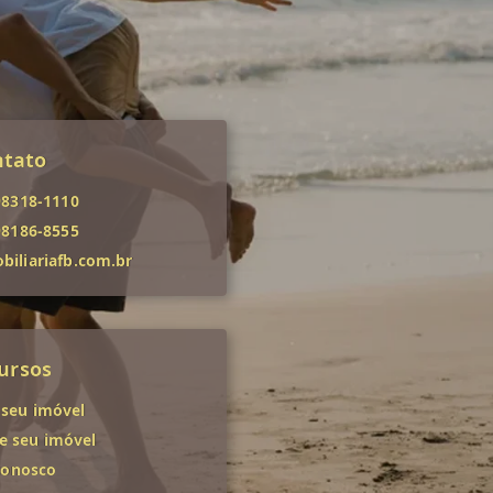
ntato
98318-1110
98186-8555
iliariafb.com.br
ursos
 seu imóvel
 seu imóvel
conosco