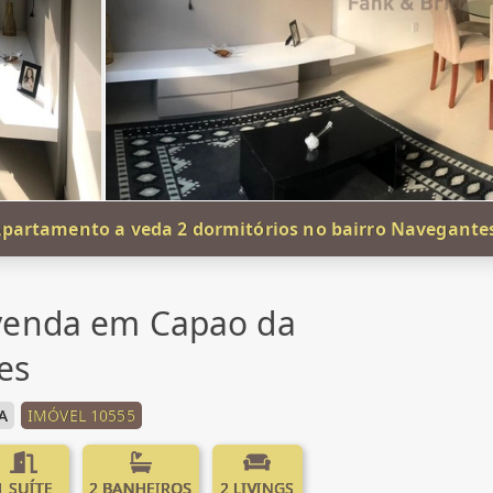
partamento a veda 2 dormitórios no bairro Navegante
venda em Capao da
es
A
IMÓVEL 10555
1 SUÍTE
2 BANHEIROS
2 LIVINGS