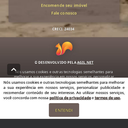
Encomende seu imóvel
Fale conosco
CRECI
24034
© DESENVOLVIDO PELA
AGIL.NET
Nós usamos cookies e outras tecnologias semelhantes para
melhorar a sua experiência em nossos serviços, personalizar
publicidade e recomendar conteúdo de seu interesse. Ao utilizar
Nós usamos cookies e outras tecnologias semelhantes para melhorar
nossos serviços, você concorda com nossa política de privacidade e
a sua experiência em nossos serviços, personalizar publicidade e
termos de uso.
recomendar conteúdo de seu interesse. Ao utilizar nossos serviços,
você concorda com nossa
política de privacidade
e
termos de uso
.
Política de Privacidade
Termos de uso
ENTENDI