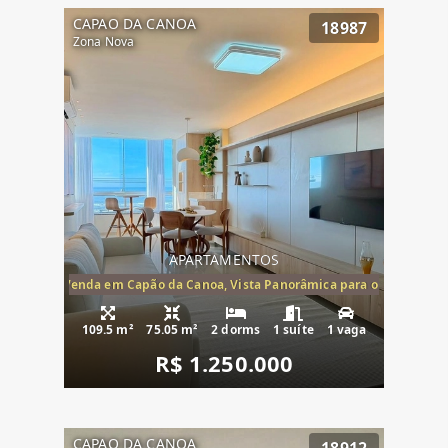
CAPAO DA CANOA
18987
Zona Nova
APARTAMENTOS
ira-Mar à Venda em Capão da Canoa, Vista Panorâmica para o Mar, 2 Dormi
109.5 m²
75.05 m²
2 dorms
1 suíte
1 vaga
R$ 1.250.000
CAPAO DA CANOA