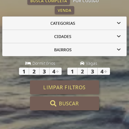
BUSCA COMPLETA
POR CÓDIGO
VENDA
CATEGORIAS
CIDADES
BAIRROS
Dormitórios
Vagas
1
2
3
4
+
1
2
3
4
+
LIMPAR FILTROS
BUSCAR