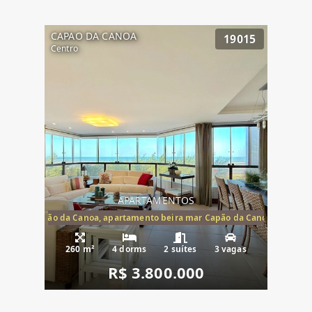
CAPAO DA CANOA
19015
Centro
APARTAMENTOS
te mar Capão da Canoa, apartamento beira mar Capão da Canoa, aparta
260 m²
4 dorms
2 suítes
3 vagas
R$ 3.800.000