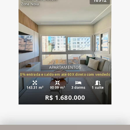
18912
Zona Nova
APARTAMENTOS
20% entrada e saldo em até 60X direto com vendedor
143.31 m²
90.09 m²
3 dorms
1 suíte
R$ 1.680.000