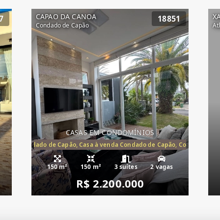
CAPAO DA CANOA
X
7
18851
Condado de Capão
At
CASAS EM CONDOMÍNIOS
Capão, Condado de Capão, Casa à venda Condado de Capão, Condomínio 
150 m²
150 m²
3 suítes
2 vagas
R$ 2.200.000