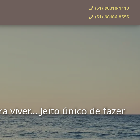
(51) 98318-1110
(51) 98186-8555
viver... Jeito único de fazer