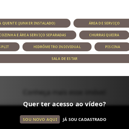
 QUENTE (JUNKER INSTALADO)
ÁREA DE SERVIÇO
COZINHA E ÁREA SERVIÇO SEPARADAS
CHURRASQUEIRA
SPLIT
HIDRÔMETRO INDIVIDUAL
PISCINA
SALA DE ESTAR
Conheça mais esse imóvel
Quer ter acesso ao vídeo?
SOU NOVO AQUI
JÁ SOU CADASTRADO