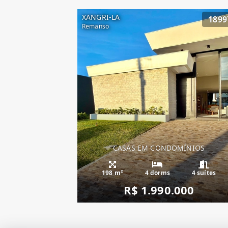
XANGRI-LA
1899
Remanso
CASAS EM CONDOMÍNIOS
Casa Condado de 
198 m²
4 dorms
4 suítes
R$ 1.990.000