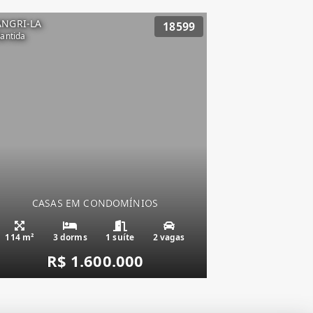
ANGRI-LA
18599
lantida
CASAS EM CONDOMÍNIOS
Condado de Capão,
114 m²
3 dorms
1 suíte
2 vagas
R$ 1.600.000